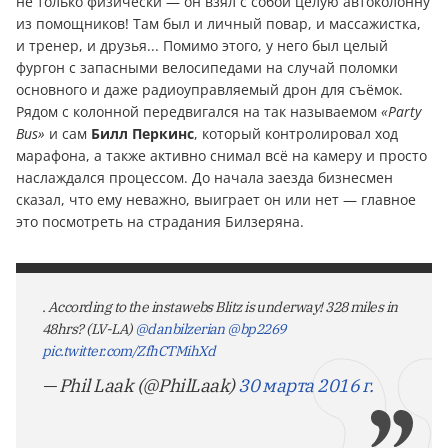
не только физически — он взял с собой целую автоколонну
из помощников! Там был и личный повар, и массажистка,
и тренер, и друзья... Помимо этого, у него был целый
фургон с запасными велосипедами на случай поломки
основного и даже радиоуправляемый дрон для съёмок.
Рядом с колонной передвигался на так называемом
«Party
Bus»
и сам
Билл Перкинс
, который контролировал ход
марафона, а также активно снимал всё на камеру и просто
наслаждался процессом. До начала заезда бизнесмен
сказал, что ему неважно, выиграет он или нет — главное
это посмотреть на страдания Билзеряна.
. According to the instawebs Blitz is underway! 328 miles in
48hrs? (LV-LA)
@danbilzerian
@bp2269
pic.twitter.com/ZfhCTMihXd
— Phil Laak (@PhilLaak)
30 марта 2016 г.