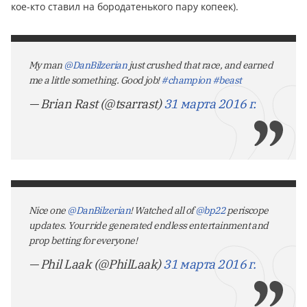
кое-кто ставил на бородатенького пару копеек).
My man
@DanBilzerian
just crushed that race, and earned
me a little something. Good job!
#champion
#beast
— Brian Rast (@tsarrast)
31 марта 2016 г.
Nice one
@DanBilzerian
! Watched all of
@bp22
periscope
updates. Your ride generated endless entertainment and
prop betting for everyone!
— Phil Laak (@PhilLaak)
31 марта 2016 г.