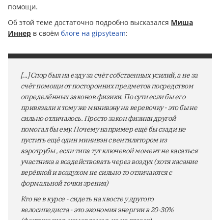
помощи.
Об этой теме достаточно подробно высказался
Миша
Иннер
в своём
блоге на gipsyteam
:
[...] Спор был на езду за счёт собственных усилий, а не за
счёт помощи от посторонних предметов посредством
определённых законов физики. По сути если бы его
привязали к тому же минивэну на веревочку - это бы не
сильно отличалось. Просто закон физики другой
помогал бы ему. Почему например ещё бы сзади не
пустить ещё один минивэн с вентилятором из
аэротрубы , если типа тут ключевой момент не касаться
участника а воздействовать через воздух (хотя касание
верёвкой и воздухом не сильно то отличаются с
формальной точки зрения)
Кто не в курсе - сидеть на хвосте у другого
велосипедиста - это экономия энергии в 20-30%