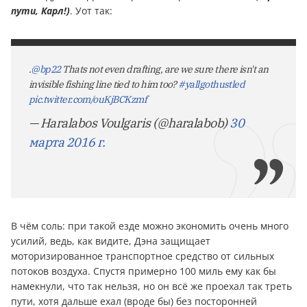
пути, Карл!)
. Уот так:
.
@bp22
Thats not even drafting, are we sure there isn't an
invisible fishing line tied to him too?
#yallgothustled
pic.twitter.com/ouKjBCKzmf
— Haralabos Voulgaris (@haralabob)
30
марта 2016 г.
В чём соль: при такой езде можно экономить очень много
усилий, ведь, как видите, Дэна защищает
моторизированное транспортное средство от сильных
потоков воздуха. Спустя примерно 100 миль ему как бы
намекнули, что так нельзя, но он всё же проехал так треть
пути, хотя дальше ехал (вроде бы) без посторонней