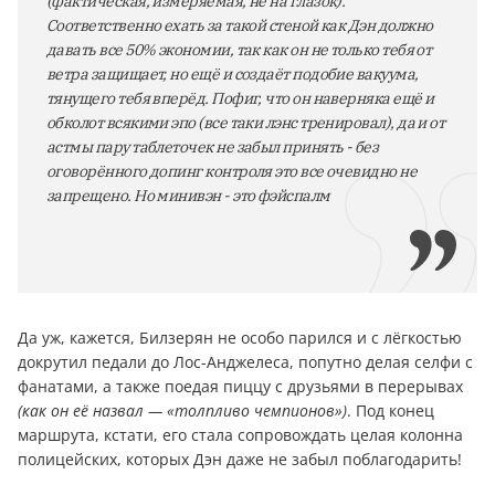
(фактическая, измеряемая, не на глазок).
Соответственно ехать за такой стеной как Дэн должно
давать все 50% экономии, так как он не только тебя от
ветра защищает, но ещё и создаёт подобие вакуума,
тянущего тебя вперёд. Пофиг, что он наверняка ещё и
обколот всякими эпо (все таки лэнс тренировал), да и от
астмы пару таблеточек не забыл принять - без
оговорённого допинг контроля это все очевидно не
запрещено. Но минивэн - это фэйспалм
Да уж, кажется, Билзерян не особо парился и с лёгкостью
докрутил педали до Лос-Анджелеса, попутно делая селфи с
фанатами, а также поедая пиццу с друзьями в перерывах
(как он её назвал — «толпливо чемпионов»)
. Под конец
маршрута, кстати, его стала сопровождать целая колонна
полицейских, которых Дэн даже не забыл поблагодарить!