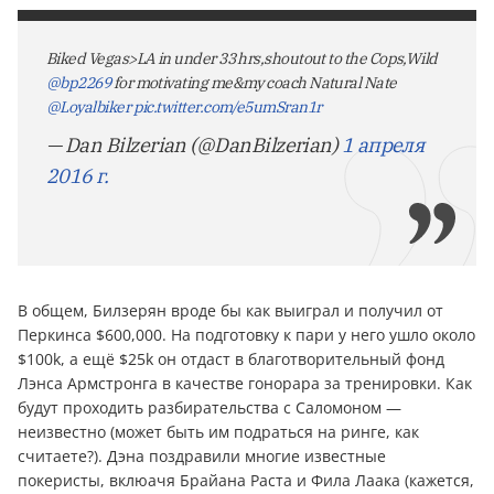
Biked Vegas>LA in under 33 hrs,shoutout to the Cops,Wild
@bp2269
for motivating me&my coach Natural Nate
@Loyalbiker
pic.twitter.com/e5umSran1r
— Dan Bilzerian (@DanBilzerian)
1 апреля
2016 г.
В общем, Билзерян вроде бы как выиграл и получил от
Перкинса $600,000. На подготовку к пари у него ушло около
$100k, а ещё $25k он отдаст в благотворительный фонд
Лэнса Армстронга в качестве гонорара за тренировки. Как
будут проходить разбирательства с Саломоном —
неизвестно (может быть им подраться на ринге, как
считаете?). Дэна поздравили многие известные
покеристы, вклюачя Брайана Раста и Фила Лаака (кажется,