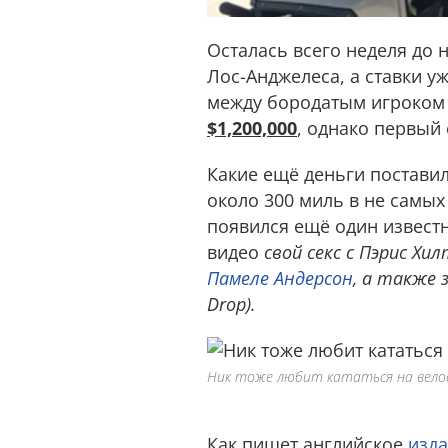
Осталась всего неделя до 
Лос-Анджелеса, а ставки у
между бородатым игроком 
$1,200,000
, однако первый 
Какие ещё дeньги поставил
около 300 миль в не самы
появился ещё один извест
видео
свой секс с Пэрис Хи
Памеле Андерсон
, а также 
Drop).
Ник тоже любит кататься на велоси
Как пишет английское
изда