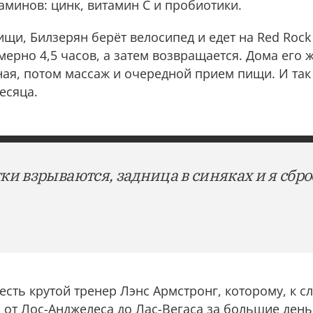
таминов: цинк, витамин C и пробиотики.
ищи, Билзерян берёт велосипед и едет на Red Rock
ерно 4,5 часов, а затем возвращается. Дома его 
ная, потом массаж и очередной прием пищи. И так
есяца.
тки взрываются, задница в синяках и я сбро
 есть крутой тренер Лэнс Армстронг, которому, к с
от Лос-Анджелеса до Лас-Вегаса за большие дeньг