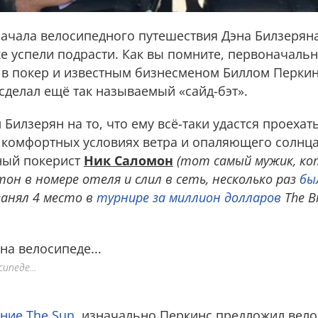
начала велосипедного путешествия Дэна Билзеряна
же успели подрасти. Как вы помните, первоначаль
в покер и известным бизнесменом Биллом Перкин
сделал ещё так называемый «сайд-бэт».
 Билзерян на то, что ему всё-таки удастся проехат
х комфортных условиях ветра и опаляющего солнца
ный покерист
Ник Саломон
(тот самый мужик, к
лтон в номере отеля и слил в сеть, несколько раз
бы
занял 4 место в
турнире за миллион долларов
The B
педе...
ние The Sun
, изначально Перкинс предложил вел