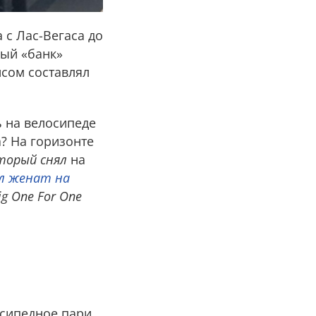
 с Лас-Вегаса до
ный «банк»
сом составлял
ь на велосипеде
? На горизонте
оторый снял
на
л женат на
ig One For One
осипедное пари