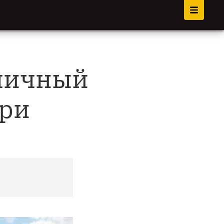
 личный
ари