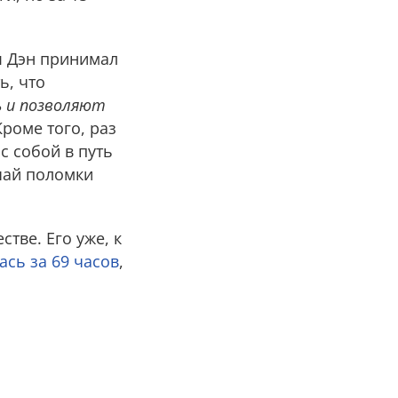
ы Дэн принимал
ь, что
 и позволяют
Кроме того, раз
с собой в путь
чай поломки
тве. Его уже, к
ась за 69 часов
,