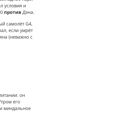
ял условия и
00
против
Дэна.
ый самолёт G4,
рал, если умрёт
яна (неважно с
итании: он
Утром его
 и миндальное