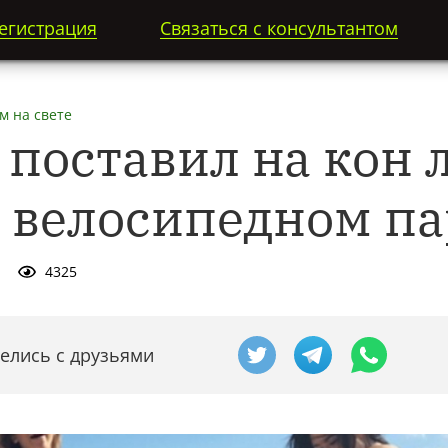
егистрация
Связаться с консультантом
м на свете
 поставил на кон
в велосипедном п
4325
елись с друзьями