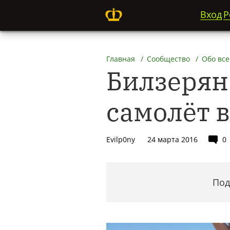
Вход
Р
Главная
Сообщество
Обо все
Билзерян
самолёт 
Evilp0ny
24 марта 2016
0
Под