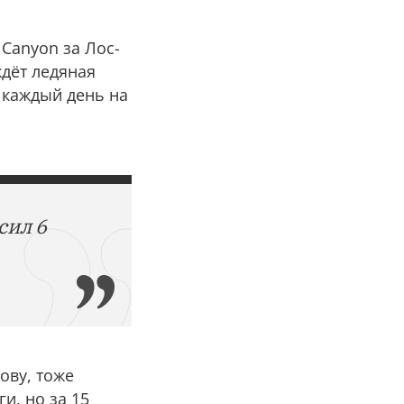
 Canyon за Лос-
ждёт ледяная
 каждый день на
сил 6
лову, тоже
и, но за 15