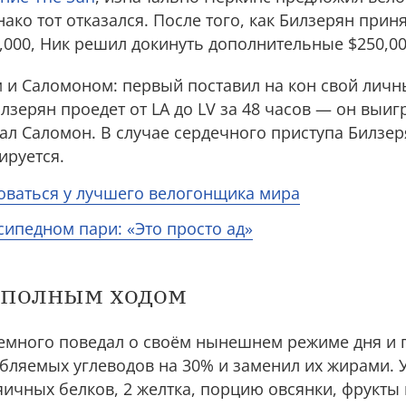
ако тот отказался. После того, как Билзерян прин
0,000, Ник решил докинуть дополнительные $250,0
 и Саломоном: первый поставил на кон свой личн
лзерян проедет от LA до LV за 48 часов — он выиг
ал Саломон. В случае сердечного приступа Билзер
ируется.
оваться у лучшего велогонщика мира
сипедном пари: «Это просто ад»
 полным ходом
много поведал о своём нынешнем режиме дня и п
бляемых углеводов на 30% и заменил их жирами. 
 яичных белков, 2 желтка, порцию овсянки, фрукты