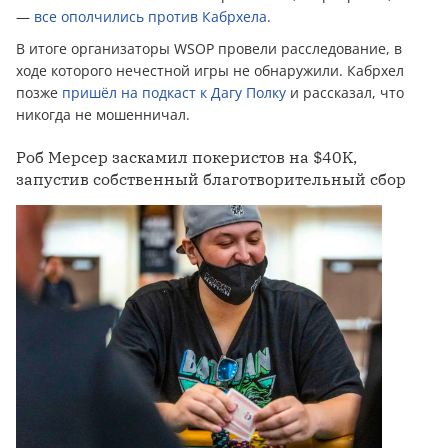
—
все ополчились против Кабрхела
.
В итоге организаторы WSOP провели расследование, в
ходе которого нечестной игры не обнаружили. Кабрхел
позже
пришёл на подкаст к Дагу Полку
и рассказал, что
никогда не мошенничал.
Роб Мерсер заскамил покеристов на $40K,
запустив собственный благотворительный сбор