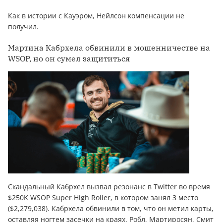
Как в истории с Кауэром, Нейлсон компенсации не
получил.
Мартина Кабрхела обвинили в мошенничестве на
WSOP, но он сумел защититься
Скандальный Кабрхел вызвал резонанс в Twitter во время
$250K WSOP Super High Roller, в котором занял 3 место
($2,279,038). Кабрхела обвинили в том, что он метил карты,
оставляя ногтем засечки на краях. Робл, Мартиросян, Смит