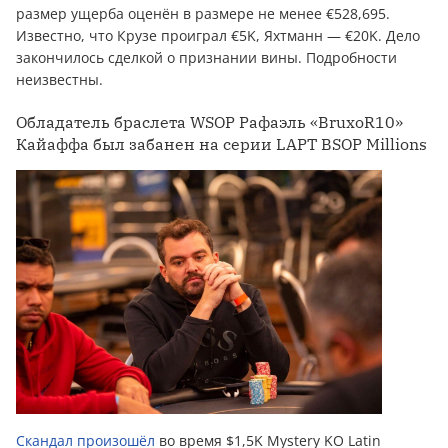
размер ущерба оценён в размере не менее €528,695.
Известно, что Крузе проиграл €5K, Яхтманн — €20K. Дело
закончилось сделкой о признании вины. Подробности
неизвестны.
Обладатель браслета WSOP Рафаэль «BruxoR10»
Кайаффа был забанен на серии LAPT BSOP Millions
Скандал произошёл
во время $1,5K Mystery KO Latin