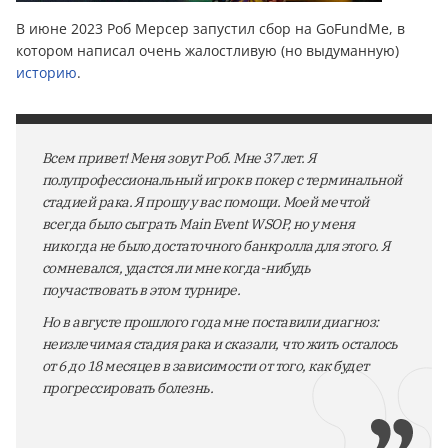
В июне 2023 Роб Мерсер запустил сбор на GoFundMe, в
котором написал очень жалостливую (но выдуманную)
историю
.
Всем привет! Меня зовут Роб. Мне 37 лет. Я
полупрофессиональный игрок в покер с терминальной
стадией рака. Я прошу у вас помощи. Моей мечтой
всегда было сыграть Main Event WSOP, но у меня
никогда не было достаточного банкролла для этого. Я
сомневался, удастся ли мне когда-нибудь
поучаствовать в этом турнире.
Но в августе прошлого года мне поставили диагноз:
неизлечимая стадия рака и сказали, что жить осталось
от 6 до 18 месяцев в зависимости от того, как будет
прогрессировать болезнь.