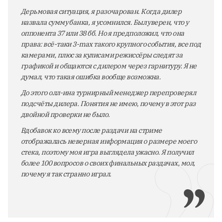
Дерьмовая ситуация, я разочарован. Когда дилер
назвала сумму банка, я усомнился. Был уверен, что у
оппонента 37 или 38 бб. Но я предположил, что она
права: всё-таки 3-max такого крупного события, все под
камерами, плюс за кулисами режиссёры следят за
графикой и общаются с дилером через гарнитуру. Я не
думал, что такая ошибка вообще возможна.
До этого олл-ина турнирный менеджер перепроверял
подсчёты дилера. Понятия не имею, почему в этот раз
двойной проверки не было.
Вдобавок ко всему после раздачи на стриме
отображалась неверная информация о размере моего
стека, поэтому моя игра выглядела ужасно. Я получил
более 100 вопросов о своих финальных раздачах, мол,
почему я так странно играл.