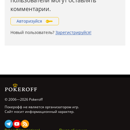
пользователи могут оставлять
комментарии.
Авторизуйся
Новый пользователь?
Зарегистрируйся!
© 2006—2026 Pokeroff
Покерофф не является организатором игр.
Сайт носит информационный характер.