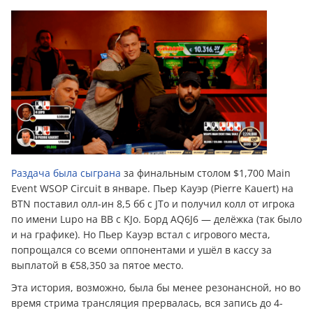
Раздача была сыграна
за финальным столом $1,700 Main
Event WSOP Circuit в январе. Пьер Кауэр (Pierre Kauert) на
BTN поставил олл-ин 8,5 бб c JTo и получил колл от игрока
по имени Lupo на BB с KJo. Борд AQ6J6 — делёжка (так было
и на графике). Но Пьер Кауэр встал с игрового места,
попрощался со всеми оппонентами и ушёл в кассу за
выплатой в €58,350 за пятое место.
Эта история, возможно, была бы менее резонансной, но во
время стрима трансляция прервалась, вся запись до 4-