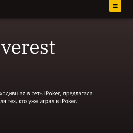
verest
ходившая в сеть iPoker, предлагала
 тех, кто уже играл в iPoker.