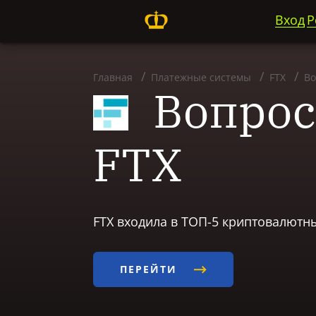
Вход
Р
Главная
Платежные системы
FTX
В
Вопрос
FTX
FTX входила в ТОП-5 криптовалютны
ПЕРЕЙТИ