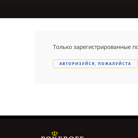
Только зарегистрированные по
АВТОРИЗУЙСЯ, ПОЖАЛУЙСТА