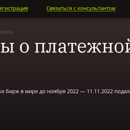
егистрация
Связаться с консультантом
опросы
ы о платежно
х бирж в мире до ноября 2022 — 11.11.2022 подал