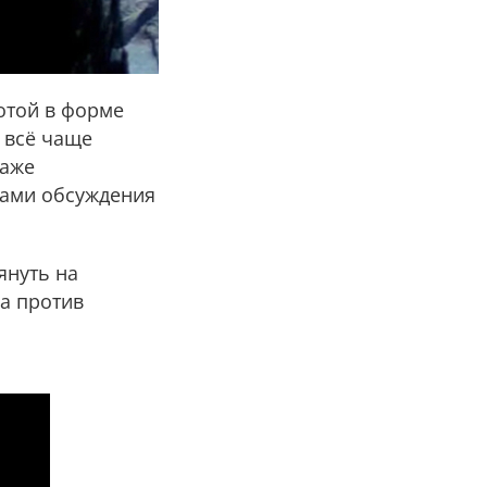
отой в форме
 всё чаще
даже
лами обсуждения
януть на
а против