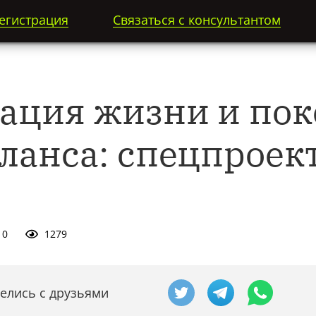
егистрация
Связаться с консультантом
ация жизни и пок
аланса: спецпроек
0
1279
елись с друзьями