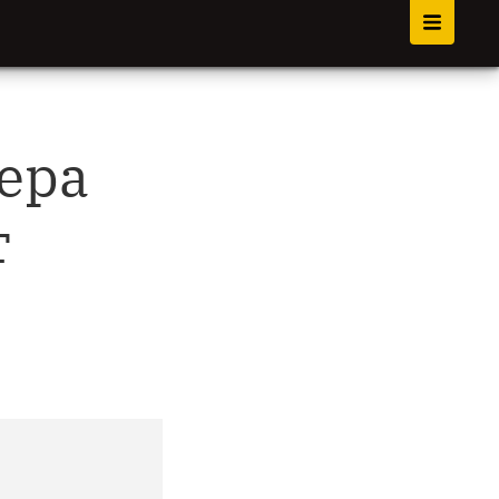
ера
т