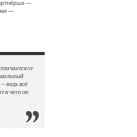
партнёрша —
ями —
тличается от
равильный
— ведь всё
т и чего он