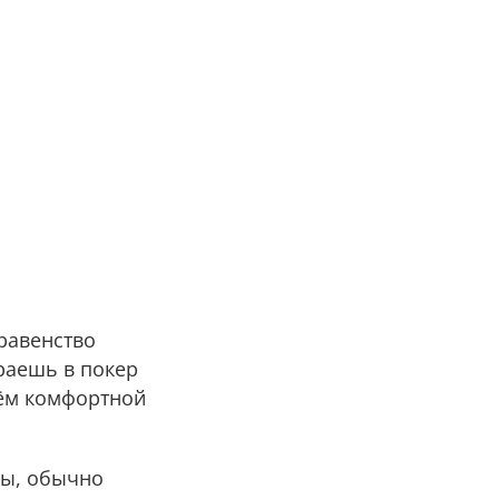
равенство
раешь в покер
ъём комфортной
вы, обычно