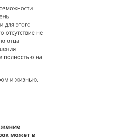
возможности
чень
и для этого
о отсутствие не
ью отца
ешения
е полностью на
ром и жизнью,
ижение
рок может в