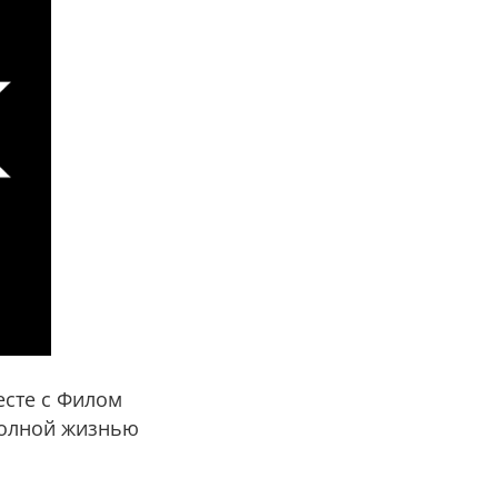
есте с Филом
полной жизнью