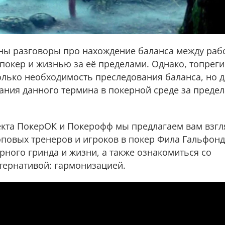
ны разговоры про нахождение баланса между раб
покер и жизнью за её пределами. Однако, топреги
олько необходимость преследования баланса, но 
ания данного термина в покерной среде за преде
екта ПокерОК и Покерофф мы предлагаем вам взгл
оповых тренеров и игроков в покер Фила Гальфонд
рного гринда и жизни, а также ознакомиться со
ернативой: гармонизацией.