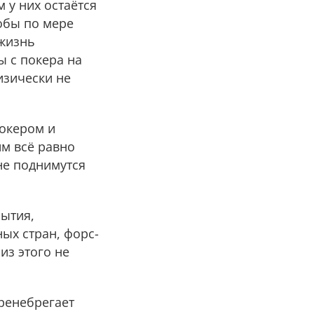
 у них остаётся
обы по мере
 жизнь
ы с покера на
изически не
окером и
им всё равно
не поднимутся
бытия,
ых стран, форс-
из этого не
пренебрегает