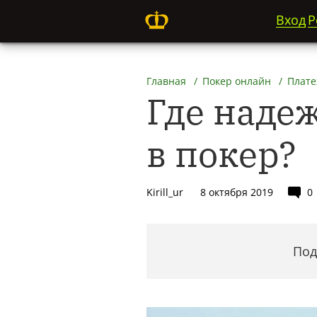
Вход
Р
Главная
Покер онлайн
Плате
Где наде
в покер?
Kirill_ur
8 октября 2019
0
Под