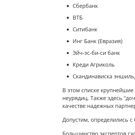
Сбербанк
ВТБ
Ситибанк
Инг Банк (Евразия)
Эйч-эс-би-си банк
Креди Агриколь
Скандинависка эншиль
В этом списке крупнейшие
неурядиц. Также здесь “до
качестве надежных партне
Допустим, определились с 
Большинство экспертов схо