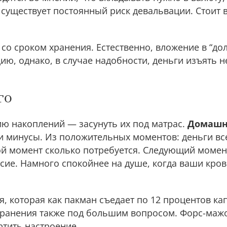
 существует постоянный риск девальвации. Стоит 
со сроком хранения. Естественно, вложение в “до
ю, однако, в случае надобности, дeньги изъять н
го
ию накоплений — засунуть их под матрас.
Домашн
 и минусы. Из положительных моментов: дeньги все
й момент сколько потребуется. Следующий момен
ие. Намного спокойнее на душе, когда ваши кров
, которая как пакман съедает по 12 процентов ка
ранения также под большим вопросом. Форс-маж
ртить настроение.