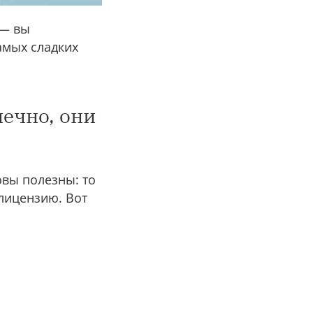
 — вы
амых сладких
нечно, они
овы полезны: то
 лицензию. Вот