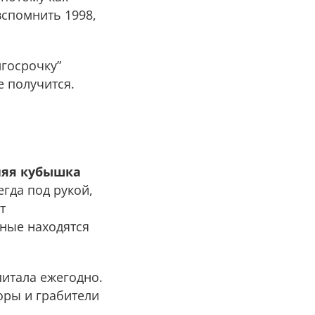
вспомнить 1998,
лгосрочку”
е получится.
яя кубышка
гда под рукой,
т
ные находятся
питала ежегодно.
оры и грабители