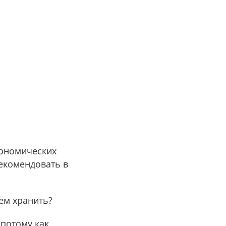
кономических
рекомендовать в
чем хранить?
 потому как