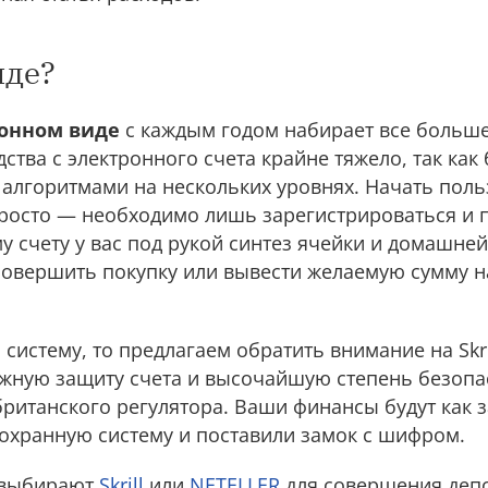
нде?
ронном виде
с каждым годом набирает все больш
ства с электронного счета крайне тяжело, так как
алгоритмами на нескольких уровнях. Начать поль
росто — необходимо лишь зарегистрироваться и 
счету у вас под рукой синтез ячейки и домашней
овершить покупку или вывeсти желаемую сумму н
систему, то предлагаем обратить внимание на Skri
жную защиту счета и высочайшую степень безопа
ританского регулятора. Ваши финансы будут как 
 охранную систему и поставили замок с шифром.
 выбирают
Skrill
или
NETELLER
для совершения депо