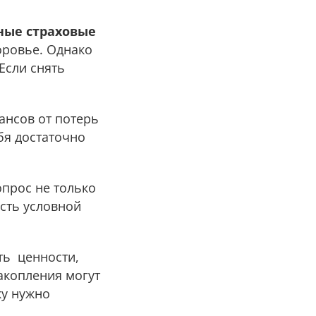
ные страховые
оровье. Однако
Если снять
ансов от потерь
бя достаточно
опрос не только
сть условной
ть ценности,
акопления могут
ку нужно