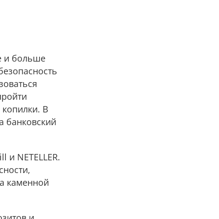
е и больше
 безопасность
зоваться
пройти
 копилки. В
а банковский
ll и NETELLER.
сности,
за каменной
зитов и