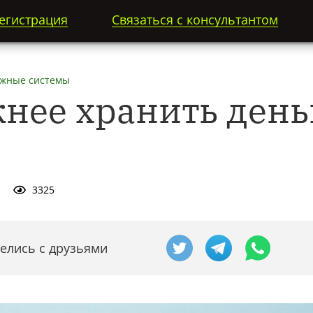
егистрация
Связаться с консультантом
жные системы
жнее хранить дeнь
3325
елись с друзьями