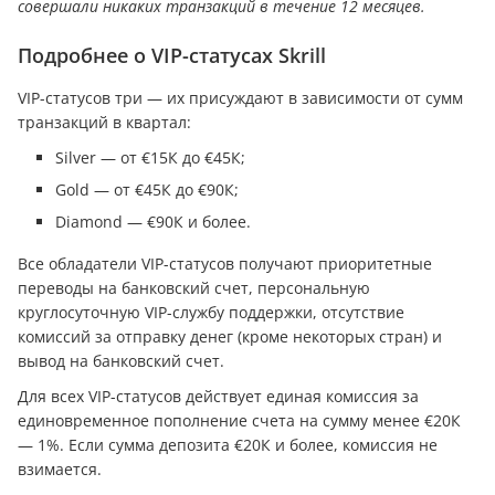
совершали никаких транзакций в течение 12 месяцев.
Подробнее о VIP-статусах Skrill
VIP-статусов три — их присуждают в зависимости от сумм
транзакций в квартал:
Silver — от €15К до €45К;
Gold — от €45К до €90К;
Diamond — €90К и более.
Все обладатели VIP-статусов получают приоритетные
переводы на банковский счет, персональную
круглосуточную VIP-службу поддержки, отсутствие
комиссий за отправку денег (кроме некоторых стран) и
вывод на банковский счет.
Для всех VIP-статусов действует единая комиссия за
единовременное пополнение счета на сумму менее €20К
— 1%. Если сумма депозита €20К и более, комиссия не
взимается.