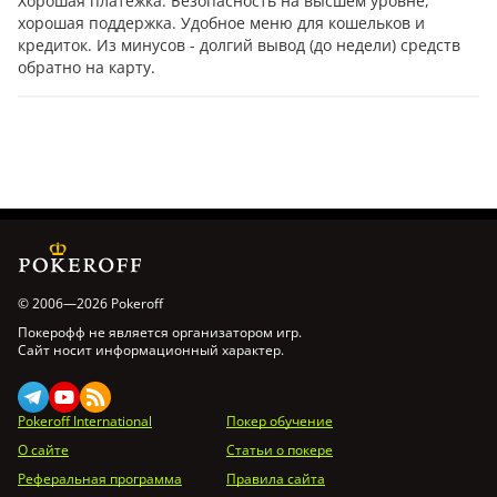
Хорошая платежка. Безопасность на высшем уровне,
хорошая поддержка. Удобное меню для кошельков и
кредиток. Из минусов - долгий вывод (до недели) средств
обратно на карту.
© 2006—2026 Pokeroff
Покерофф не является организатором игр.
Сайт носит информационный характер.
Pokeroff International
Покер обучение
О сайте
Статьи о покере
Реферальная программа
Правила сайта