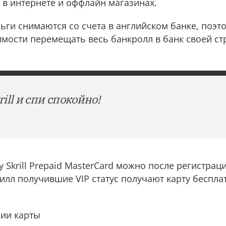
г в интернете и оффлайн магазинах.
ьги снимаются со счета в английском банке, поэто
имости перемещать весь банкролл в банк своей ст
ill и спи спокойно!
у Skrill Prepaid MasterCard можно после регистрац
илл получившие VIP статус получают карту бесплат
ии карты