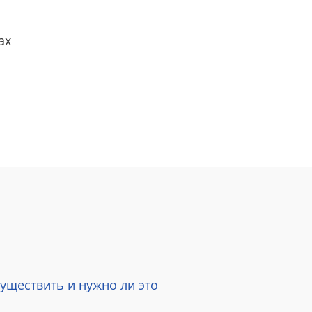
ах
осуществить и нужно ли это