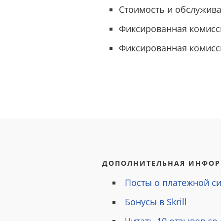
Стоимость и обслужива
Фиксированная комисси
Фиксированная комисс
ДОПОЛНИТЕЛЬНАЯ ИНФО
Посты о платежной сист
Бонусы в Skrill