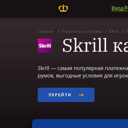
Вход
Р
Главная
Платежные системы
Skrill
S
Skrill 
Skrill — самая популярная платежн
румов, выгодные условия для игрок
ПЕРЕЙТИ