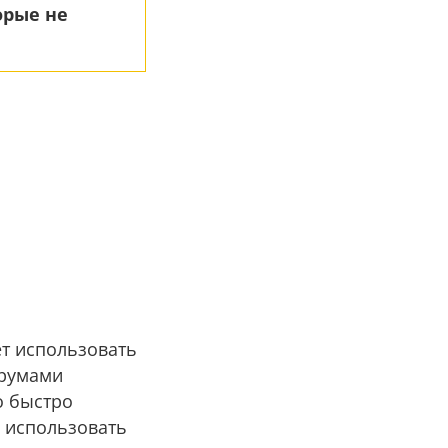
орые не
ет использовать
 румами
о быстро
о использовать