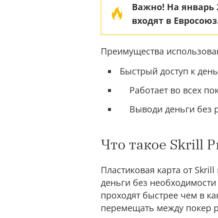
Важно! На январь 2
входят в Евросоюз
Преимущества использовани
Быстрый доступ к дeн
Работает во всех пок
Выводи дeньги без р
Что такое Skrill 
Пластиковая карта от Skril
дeньги без необходимости 
проходят быстрее чем в к
перемещать между покер ру