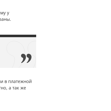
му у
раны.
ии в платежной
но, а так же