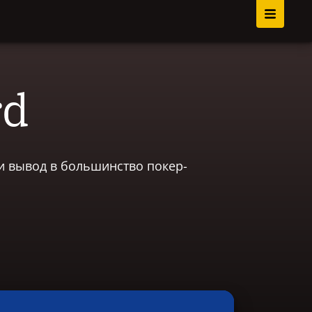
rd
 и вывод в большинство покер-