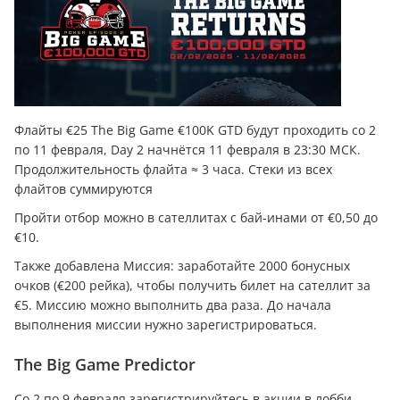
Флайты €25 The Big Game €100K GTD будут проходить со 2
по 11 февраля, Day 2 начнётся 11 февраля в 23:30 МСК.
Продолжительность флайта ≈ 3 часа. Стеки из всех
флайтов суммируются
Пройти отбор можно в сателлитах с бай-инами от €0,50 до
€10.
Также добавлена Миссия: заработайте 2000 бонусных
очков (€200 рейка), чтобы получить билет на сателлит за
€5. Миссию можно выполнить два раза. До начала
выполнения миссии нужно зарегистрироваться.
The Big Game Predictor
Со 2 по 9 февраля зарегистрируйтесь в акции в лобби,