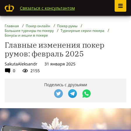
Связаться с консультантом
Главная
Покер онлайн
Покер румы
Большие турниры по покеру
Турнирные серии покера
Бонусы и акции в покере
Главные изменения покер
румов: февраль 2025
SakutaAleksandr
31 января 2025
0
2155
Поделись с друзьями