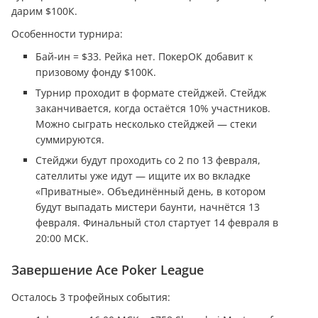
дарим $100К.
Особенности турнира:
Бай-ин = $33. Рейка нет. ПокерОК добавит к
призовому фонду $100K.
Турнир проходит в формате стейджей. Стейдж
заканчивается, когда остаётся 10% участников.
Можно сыграть несколько стейджей — стеки
суммируются.
Стейджи будут проходить со 2 по 13 февраля,
сателлиты уже идут — ищите их во вкладке
«Приватные». Объединённый день, в котором
будут выпадать мистери баунти, начнётся 13
февраля. Финальный стол стартует 14 февраля в
20:00 МСК.
Завершение Ace Poker League
Осталось 3 трофейных события: