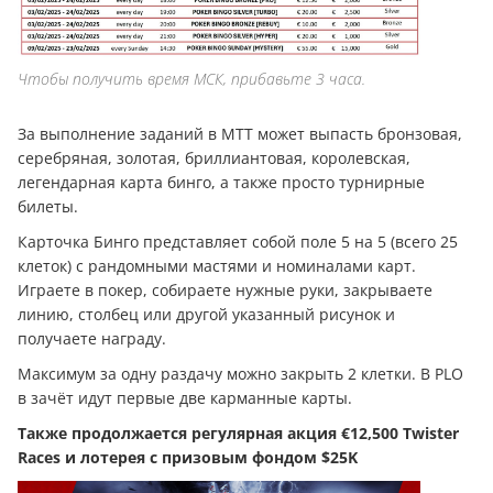
Чтобы получить время МСК, прибавьте 3 часа.
За выполнение заданий в МТТ может выпасть бронзовая,
серебряная, золотая, бриллиантовая, королевская,
легендарная карта бинго, а также просто турнирные
билеты.
Карточка Бинго представляет собой поле 5 на 5 (всего 25
клеток) с рандомными мастями и номиналами карт.
Играете в покер, собираете нужные руки, закрываете
линию, столбец или другой указанный рисунок и
получаете награду.
Максимум за одну раздачу можно закрыть 2 клетки. В PLO
в зачёт идут первые две карманные карты.
Также продолжается регулярная акция €12,500 Twister
Races и лотерея с призовым фондом $25K