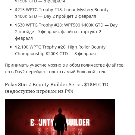
$150К GTD — 8 февраля
$215 WPTG Trophy #18: Lunar Mystery Bounty
$400К GTD — Day 2 пройдет 2 февраля
$530 WPTG Trophy #28: WPT500 $400К GTD — Day
2 пройдет 9 февраля, флайты стартуют 2
февраля
$2,100 WPTG Trophy #26: High Roller Bounty
Championship $200К GTD — 8 февраля
Принимать участие можно в любом количестве флайтов,
но в Day2 перейдет только самый большой стек.
PokerStars: Bounty Builder Series $15M GTD
(недоступно игрокам из РФ)