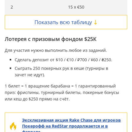
2
15 x €50
Показать всю таблицу
Лотерея с призовым фондом $25К
Для участия нужно выполнить любое из заданий.
Сделать депозит от $10 / €10 / ₽700 / ¥60 / ₴250.
Сыграть 250 покерных рук в кеше (турниры в
зачет не идут).
1 билет = 1 вращение барабана = 1 гарантированный
приз: фриспины, турнирный билеты, покерные бонусы
или кеш до $250 прямо на счёт.
Эксклюзивная акция Rake Chase для игроков
Покерофф на RedStar продолжается и в
феврале