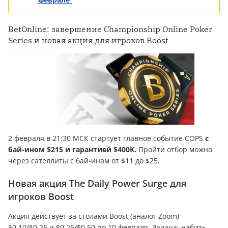
BetOnline: завершение Championship Online Poker
Series и новая акция для игроков Boost
2 февраля в 21:30 МСК стартует главное событие COPS
с
бай-ином $215 и гарантией $400K.
Пройти отбор можно
через сателлиты с бай-инам от $11 до $25.
Новая акция The Daily Power Surge для
игроков Boost
Акция действует за столами Boost (аналог Zoom)
$0.10/$0.25 и $0.25/$0.50 по 10 февраля. Задача: набить