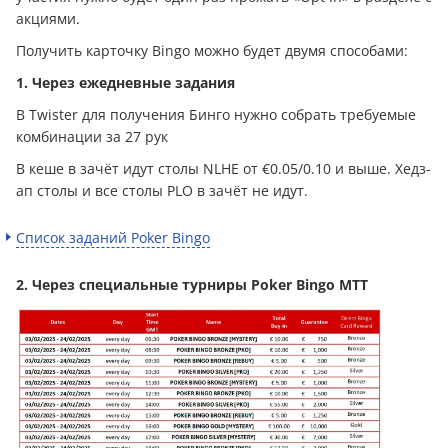
акциями.
Получить карточку Bingo можно будет двумя способами:
1. Через ежедневные задания
В Twister для получения Бинго нужно собрать требуемые
комбинации за 27 рук
В кеше в зачёт идут столы NLHE от €0.05/0.10 и выше. Хедз-
ап столы и все столы PLO в зачёт не идут.
Список заданий Poker Bingo
2. Через специальные турниры Poker Bingo MTT