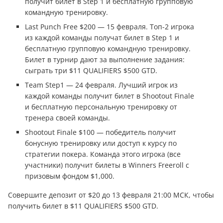
получит билет в Step 1 и бесплатную групповую
командную тренировку.
Last Punch Free $200 — 15 февраля. Топ-2 игрока
из каждой команды получат билет в Step 1 и
бесплатную групповую командную тренировку.
Билет в турнир дают за выполнение задания:
сыграть три $11 QUALIFIERS $500 GTD.
Team Step1 — 24 февраля. Лучший игрок из
каждой команды получит билет в Shootout Finale
и бесплатную персональную тренировку от
тренера своей команды.
Shootout Finale $100 — победитель получит
бонусную тренировку или доступ к курсу по
стратегии покера. Команда этого игрока (все
участники) получит билеты в Winners Freeroll с
призовым фондом $1,000.
Совершите депозит от $20 до 13 февраля 21:00 МСК, чтобы
получить билет в $11 QUALIFIERS $500 GTD.