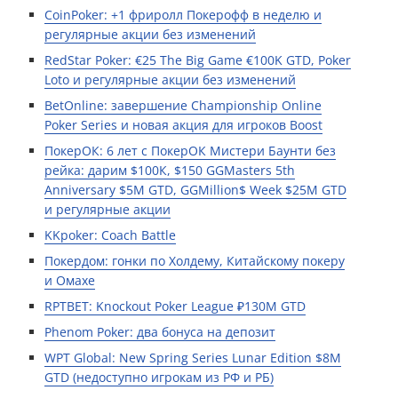
CoinPoker: +1 фриролл Покерофф в неделю и
регулярные акции без изменений
RedStar Poker: €25 The Big Game €100K GTD, Poker
Loto и регулярные акции без изменений
BetOnline: завершение Championship Online
Poker Series и новая акция для игроков Boost
ПокерОК: 6 лет с ПокерОК Мистери Баунти без
рейка: дарим $100К, $150 GGMasters 5th
Anniversary $5M GTD, GGMillion$ Week $25M GTD
и регулярные акции
KKpoker: Coach Battle
Покердом: гонки по Холдему, Китайскому покеру
и Омахе
RPTBET: Knockout Poker League ₽130M GTD
Phenom Poker: два бонуса на депозит
WPT Global: New Spring Series Lunar Edition $8M
GTD (недоступно игрокам из РФ и РБ)