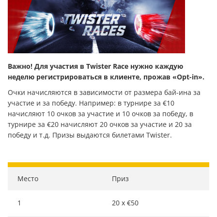
Важно! Для участия в Twister Race нужно каждую
неделю регистрироваться в клиенте, прожав «Opt-in».
Очки начисляются в зависимости от размера бай-ина за
участие и за победу. Например: в турнире за €10
начисляют 10 очков за участие и 10 очков за победу, в
турнире за €20 начисляют 20 очков за участие и 20 за
победу и т.д. Призы выдаются билетами Twister.
Место
Приз
1
20 x €50