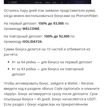
Осталось пару дней (так заявили представители рума),
когда можно воспользоваться бонусами на PhenomPoker.
На первый депозит:
150% до $3,000
по
промокоду
WELCOME.
На повторный депозит:
100% до $2,000
по
промокоду
HOLIDAY24.
Сумма бонуса делится на 10 частей и отбивается из
расчёта:
$1 за $4 рейка — для бонуса на первый депозит
$1 за $3 рейка — для бонуса на повторный
депозит
Чтобы активировать бонус, зайдите в Wallet – Receive,
введите код в разделе «Bonus Code (optional)» и кликните
«Apply». Бонус активируется сразу после депозита. Срок
отыгрыша бонуса = 45 дней. Бонус начисляется в USDT.
Если раздел с бонус-кодом (как на прикреплённом