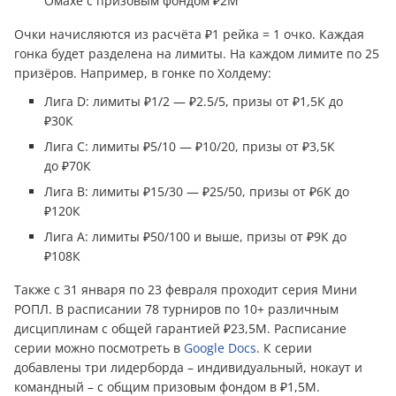
Омахе с призовым фондом ₽2М
Очки начисляются из расчёта ₽1 рейка = 1 очко. Каждая
гонка будет разделена на лимиты. На каждом лимите по 25
призёров. Например, в гонке по Холдему:
Лига D: лимиты ₽1/2 — ₽2.5/5, призы от ₽1,5К до
₽30К
Лига C: лимиты ₽5/10 — ₽10/20, призы от ₽3,5К
до ₽70К
Лига B: лимиты ₽15/30 — ₽25/50, призы от ₽6К до
₽120К
Лига А: лимиты ₽50/100 и выше, призы от ₽9К до
₽108К
Также с 31 января по 23 февраля проходит серия Мини
РОПЛ. В расписании 78 турниров по 10+ различным
дисциплинам с общей гарантией ₽23,5М. Расписание
серии можно посмотреть в
Google Docs
. К серии
добавлены три лидерборда – индивидуальный, нокаут и
командный – с общим призовым фондом в ₽1,5М.