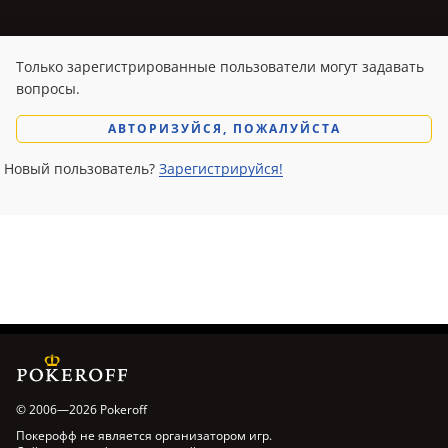
Только зарегистрированные пользователи могут задавать
вопросы.
АВТОРИЗУЙСЯ, ПОЖАЛУЙСТА
Новый пользователь?
Зарегистрируйся!
© 2006—2026 Pokeroff
Покерофф не является организатором игр.