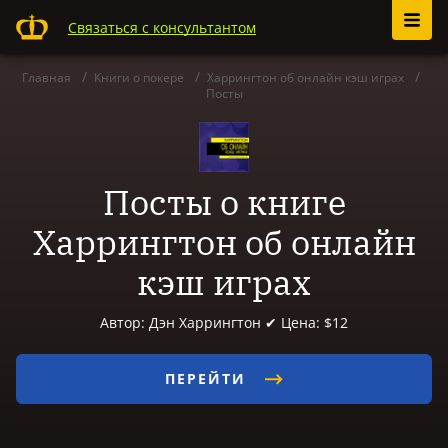
Связаться с консультантом
Главная
Книги о покере
Харрингтон об онлайн кэш играх
Посты
Посты о книге
Харрингтон об онлайн
кэш играх
Автор: Дэн Харрингтон ✔ Цена: $12
ПЕРЕЙТИ