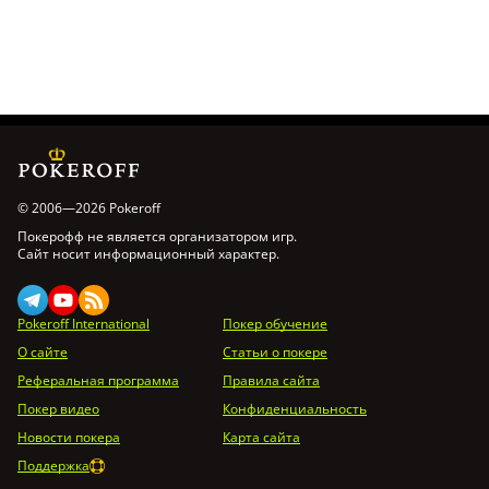
© 2006—2026 Pokeroff
Покерофф не является организатором игр.
Сайт носит информационный характер.
Pokeroff International
Покер обучение
О сайте
Статьи о покере
Реферальная программа
Правила сайта
Покер видео
Конфиденциальность
Новости покера
Карта сайта
Поддержка