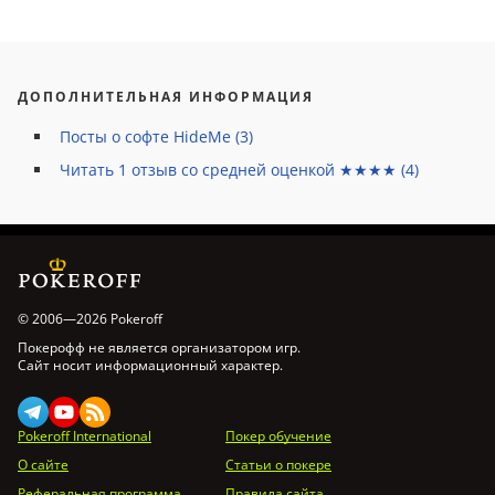
ДОПОЛНИТЕЛЬНАЯ ИНФОРМАЦИЯ
Посты о софте HideMe (3)
Читать
1
отзыв со средней оценкой ★★★★ (
4
)
© 2006—2026 Pokeroff
Покерофф не является организатором игр.
Сайт носит информационный характер.
Pokeroff International
Покер обучение
О сайте
Статьи о покере
Реферальная программа
Правила сайта