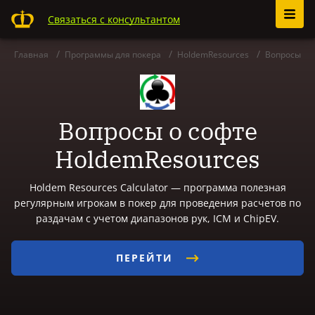
Связаться с консультантом
Главная
Программы для покера
HoldemResources
Вопросы
Вопросы о софте
HoldemResources
Holdem Resources Calculator — программа полезная
регулярным игрокам в покер для проведения расчетов по
раздачам с учетом диапазонов рук, ICM и ChipEV.
ПЕРЕЙТИ