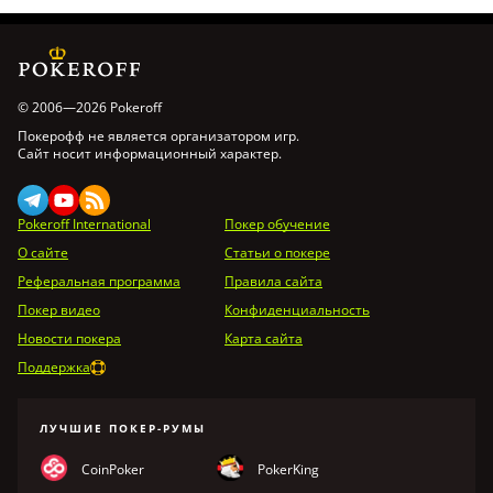
© 2006—2026 Pokeroff
Покерофф не является организатором игр.
Сайт носит информационный характер.
Pokeroff International
Покер обучение
О сайте
Статьи о покере
Реферальная программа
Правила сайта
Покер видео
Конфиденциальность
Новости покера
Карта сайта
Поддержка
ЛУЧШИЕ ПОКЕР-РУМЫ
CoinPoker
PokerKing