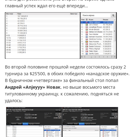
главный успех ждал его ещё впереди…
Во второй половине прошлой недели состоялось сразу 2
турнира за $25’500, в обоих победило «канадское оружие».
В будничном «четвертаке» за финальный стол попал
Андрей «Anjeyyy» Новак
, но выше восьмого места
титулованному украинцу, к сожалению, подняться не
удалось: