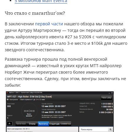
5 миллионов Main Event’a
Что стало с mararthur'ом?
В заключении
первой части
нашего обзора мы пожелали
удачи Артуру Мартиросяну — тогда он перешёл во второй
день хайроллерского ивента #27 за 5’200$ с чиплидерским
стэком. Итогом турнира стало 3-е место и $106k для нашего
звездного соотечественника.
Развязка турнира прошла под полной венгерской
доминацией — известный в узких кругах МТТ-хайроллер
Норберт Жечи переиграл своего более именитого
соотечественника. Сделку, при этом, венгры заключить не
забыли: