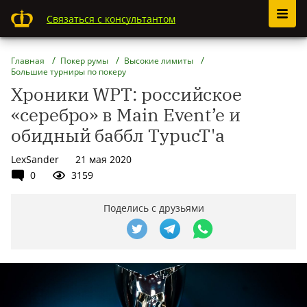
Связаться с консультантом
Главная
Покер румы
Высокие лимиты
Большие турниры по покеру
Хроники WPT: российское
«серебро» в Main Event’e и
обидный баббл TypucT'a
LexSander
21 мая 2020
0
3159
Поделись с друзьями