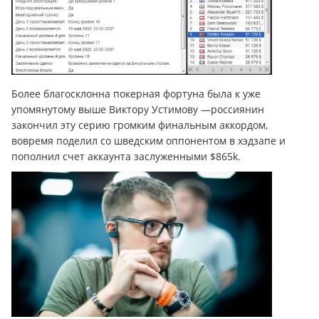
Более благосклонна покерная фортуна была к уже
упомянутому выше Виктору Устимову —россиянин
закончил эту серию громким финальным аккордом,
вовремя поделил со шведским оппонентом в хэдзапе и
пополнил счет аккаунта заслуженными $865k.