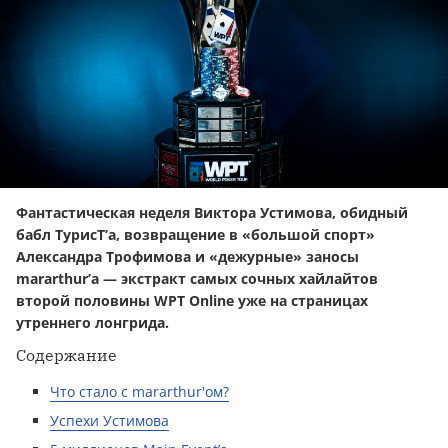
Фантастическая неделя Виктора Устимова, обидный
бабл ТурисТ’a, возвращение в «большой спорт»
Александра Трофимова и «дежурные» заносы
mararthur’a — экстракт самых сочных хайлайтов
второй половины WPT Online уже на страницах
утреннего лонгрида.
Содержание
Что стало с mararthur'ом?
Успехи Устимова