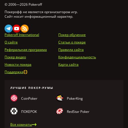
© 2006—2026 Pokeroff
Покерофф не является организатором игр.
Сайт носит информационный характер.
Pokeroff International
Покер обучение
О сайте
Статьи о покере
Реферальная программа
Правила сайта
Покер видео
Конфиденциальность
Новости покера
Карта сайта
Поддержка
ЛУЧШИЕ ПОКЕР-РУМЫ
CoinPoker
PokerKing
ПОКЕРОК
RedStar Poker
Все комнаты