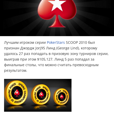
Лучшим игроком серии
PokerStars
SCOOP 2010 был
признан Джордж Jorj95 Линд (George Lind), которому
удалось 27 раз попадать в призовую зону турниров серии,
выиграв при этом $105,127. Линд 5 раз попадал за
финальные столы, что можно считать превосходным
результатом.