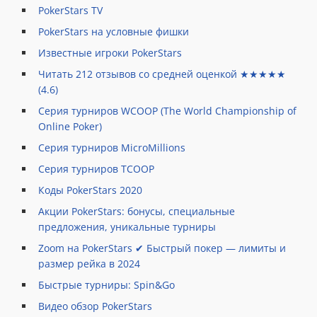
PokerStars TV
PokerStars на условные фишки
Известные игроки PokerStars
Читать
212
отзывов со средней оценкой ★★★★★
(
4.6
)
Серия турниров WCOOP (The World Championship of
Online Poker)
Серия турниров MicroMillions
Серия турниров TCOOP
Коды PokerStars 2020
Акции PokerStars: бонусы, специальные
предложения, уникальные турниры
Zoom на PokerStars ✔ Быстрый покер — лимиты и
размер рейка в 2024
Быстрые турниры: Spin&Go
Видео обзор PokerStars