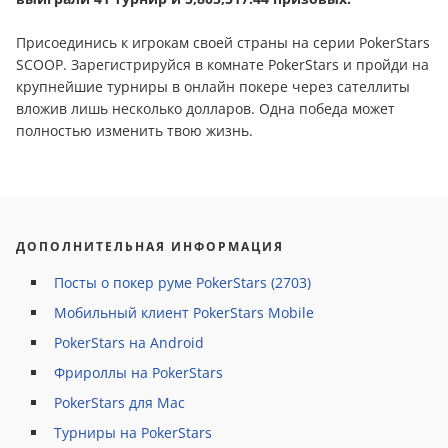
Присоединись к игрокам своей страны на серии PokerStars
SCOOP. Зарегистрируйся в комнате PokerStars и пройди на
крупнейшие турниры в онлайн покере через сателлиты
вложив лишь несколько долларов. Одна победа может
полностью изменить твою жизнь.
ДОПОЛНИТЕЛЬНАЯ ИНФОРМАЦИЯ
Посты о покер руме PokerStars (2703)
Мобильный клиент PokerStars Mobile
PokerStars на Android
Фрироллы на PokerStars
PokerStars для Mac
Турниры на PokerStars