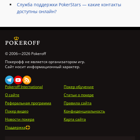
Служба поддержки PokerStars — какие контакты
доступны онлайн?
© 2006—2026 Pokeroff
Покерофф не является организатором игр.
Сайт носит информационный характер.
Pokeroff International
Покер обучение
О сайте
Статьи о покере
Реферальная программа
Правила сайта
Покер видео
Конфиденциальность
Новости покера
Карта сайта
Поддержка