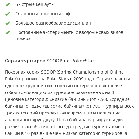
Быстрые кешауты
Отличный покерный софт
Большое разнообразие дисциплин
Постоянные эксперименты с вводом новых видов
покера
Серия турниров SCOOP на PokerStars
Покерная серия SCOOP (Spring Championship of Online
Poker) проходит на PokerStars с 2009 года. Серия является
одной из крупнейших в онлайн покере и представляет
собой комбинацию из турниров разделенных на 3
ценовые категории: «низкие бай-ины» (от 7.50), «средние
бай-ины (от 82)», «высокие бай-ины» (от 700). Турниры всех
трех категорий проходят одновременно и полностью
аналогичны друг другу. Цена бай-ина варьируется для
различных событий, но всегда средние турниры имеют
бай-ин в 10 раз выше чем низкая категория турниров, а