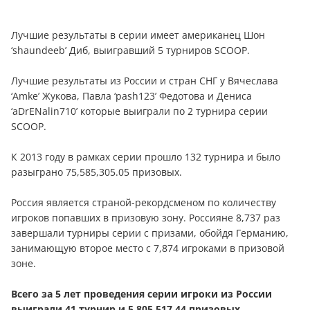
Лучшие результаты в серии имеет американец Шон
‘shaundeeb’ Диб, выигравший 5 турниров SCOOP.
Лучшие результаты из России и стран СНГ у Вячеслава
‘Amke’ Жукова, Павла ‘pash123’ Федотова и Дениса
‘aDrENalin710’ которые выиграли по 2 турнира серии
SCOOP.
К 2013 году в рамках серии прошло 132 турнира и было
разыграно 75,585,305.05 призовых.
Россия является страной-рекордсменом по количеству
игроков попавших в призовую зону. Россияне 8,737 раз
завершали турниры серии с призами, обойдя Германию,
занимающую второе место с 7,874 игроками в призовой
зоне.
Всего за 5 лет проведения серии игроки из России
выиграли 41 турнир и 5,805,517.44 призовых.