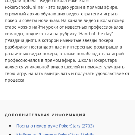
создали проект "Видео школа PokerStars –
PokerSchoolOnline" - это видео уроки в прямом эфире,
огромный архив обучающих видео, стратегии игры в
покер и советы новичкам. На канале видео школы покер
старс можно найти уроки от известных профессионалов
команды, подписаться на рубрику “Hand of the day”
(“Раздача дня”), в которой именитые звезды покера
разбирают нестандартные и интересные розыгрыши в
различных видах покера, а также понаблюдать за игрой
профессионалов в прямом эфире. Школа ПокерСтарз
является уникальной видео школой и поможет улучшить
твою игру, начать выигрывать и получать удовольствие от
процесса.
ДОПОЛНИТЕЛЬНАЯ ИНФОРМАЦИЯ
Посты о покер руме PokerStars (2703)
Мобильный клиент PokerStars Mobile