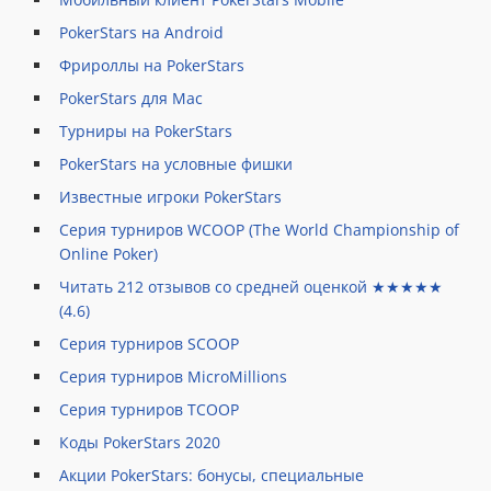
PokerStars на Android
Фрироллы на PokerStars
PokerStars для Mac
Турниры на PokerStars
PokerStars на условные фишки
Известные игроки PokerStars
Серия турниров WCOOP (The World Championship of
Online Poker)
Читать
212
отзывов со средней оценкой ★★★★★
(
4.6
)
Серия турниров SCOOP
Серия турниров MicroMillions
Серия турниров TCOOP
Коды PokerStars 2020
Акции PokerStars: бонусы, специальные