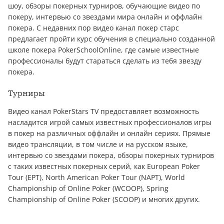
шоу, обзоры покерных турниров, обучающие видео по
покеру, интервью со звездами мира онлайн и оффлайн
покера. С недавних пор видео канал покер старс
предлагает пройти курс обучения в специально созданной
школе покера PokerSchoolOnline, где самые известные
профессионалы будут стараться сделать из тебя звезду
покера.
Турниры
Видео канал PokerStars TV предоставляет возможность
насладится игрой самых известных профессионалов игры
в покер на различных оффлайн и онлайн сериях. Прямые
видео трансляции, в том числе и на русском языке,
интервью со звездами покера, обзоры покерных турниров
с таких известных покерных серий, как European Poker
Tour (EPT), North American Poker Tour (NAPT), World
Championship of Online Poker (WCOOP), Spring
Championship of Online Poker (SCOOP) и многих других.