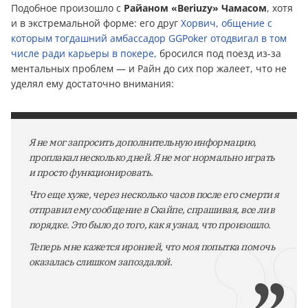
Подобное произошло с
Райаном «Beriuzy» Чамасом
, хотя
и в экстремальной форме: его друг
Хорвич, общение с
которым тогдашний амбассадор GGPoker отодвигал в том
числе ради карьеры в покере,
бросился под поезд из-за
ментальных проблем — и Райн до сих пор жалеет, что не
уделял ему достаточно внимания:
Я не мог запросить дополнительную информацию,
проплакал несколько дней. Я не мог нормально играть
и просто функционировать.
Что еще хуже, через несколько часов после его смерти я
отправил ему сообщение в Скайпе, спрашивая, все ли в
порядке. Это было до того, как я узнал, что произошло.
Теперь мне кажется иронией, что моя попытка помочь
оказалась слишком запоздалой.