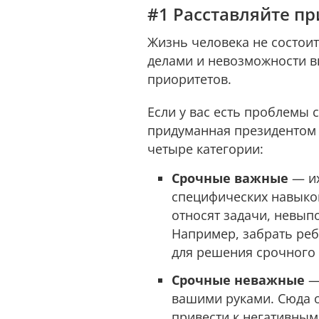
#1 Расставляйте п
Жизнь человека не состои
делами и невозможности в
приоритетов.
Если у вас есть проблемы 
придуманная президентом 
четыре категории:
Срочные важные
— их
специфических навыко
относят задачи, невып
Например, забрать ребё
для решения срочного
Срочные неважные
—
вашими руками. Сюда 
привести к негативным