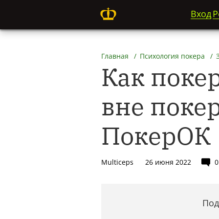
Вход
Р
Главная
Психология покера
Как поке
вне поке
ПокерОК
Multiceps
26 июня 2022
0
Под