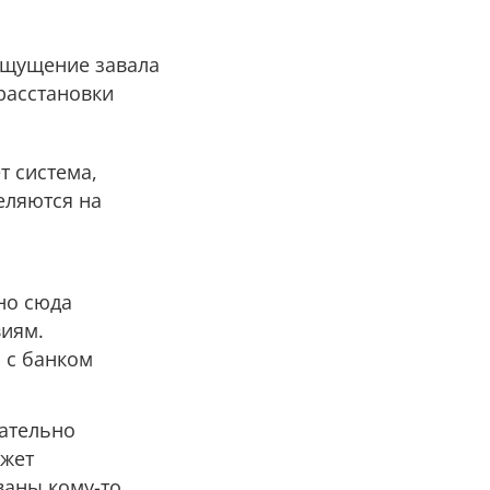
ощущение завала
расстановки
т система,
еляются на
но сюда
виям.
я с банком
зательно
ожет
ваны кому-то