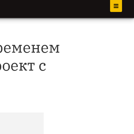
временем
оект с