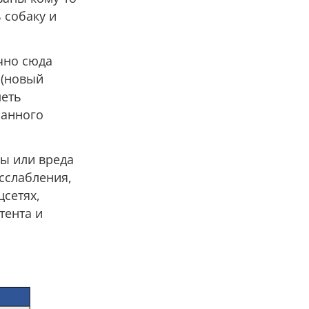
 собаку и
чно сюда
 (новый
меть
ранного
зы или вреда
сслабления,
цсетях,
тента и