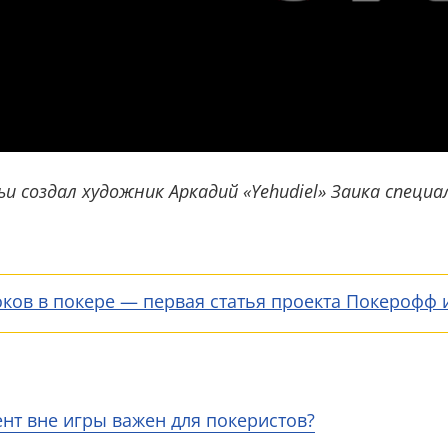
ьи создал художник Аркадий «Yehudiel» Заика специа
ков в покере — первая статья проекта Покерофф
т вне игры важен для покеристов?