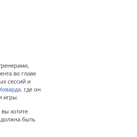
тренерами,
нта во главе
ых сессий и
Ховарда
, где он
и игры.
 вы хотите
ь должна быть