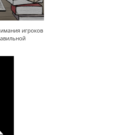
нимания игроков
равильной