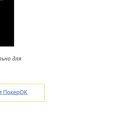
льно для
 и ПокерОК