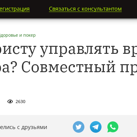
егистрация
Связаться с консультантом
Здоровье и покер
ристу управлять 
ра? Совместный пр
2630
елись с друзьями