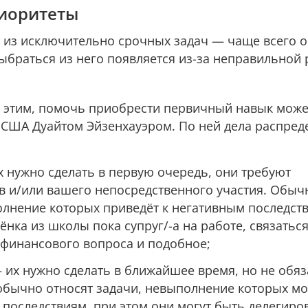
риоритеты
т из исключительно срочных задач — чаще всего 
ыбраться из него появляется из-за неправильной 
с этим, помочь приобрести первичный навык може
США Дуайтом Эйзенхауэром. По ней дела распред
 нужно сделать в первую очередь, они требуют
в и/или вашего непосредственного участия. Обыч
олнение которых приведёт к негативным последст
нка из школы пока супруг/-а на работе, связатьс
 финансового вопроса и подобное;
 их нужно сделать в ближайшее время, но не обя
обычно относят задачи, невыполнение которых м
 последствиям, при этом они могут быть делегиро