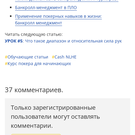
Банкролл-менеджмент в ПЛО
Применение покерных навыков в жизни:
банкролл менеджмент
Читать следующую статью:
УРОК #5
: Что такое диапазон и относительная сила рук
#
Обучающие статьи
#
Cash NLHE
#
Курс покера для начинающих
37 комментариев.
Только зарегистрированные
пользователи могут оставлять
комментарии.