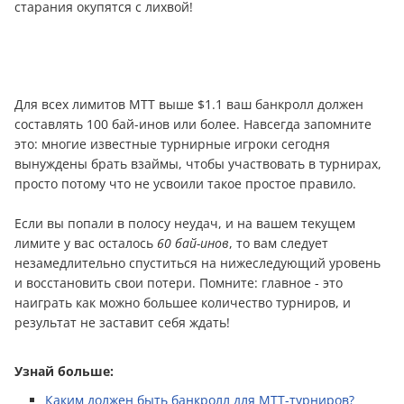
старания окупятся с лихвой!
Для всех лимитов MTT выше $1.1 ваш банкролл должен
составлять 100 бай-инов или более. Навсегда запомните
это: многие известные турнирные игроки сегодня
вынуждены брать взаймы, чтобы участвовать в турнирах,
просто потому что не усвоили такое простое правило.
Если вы попали в полосу неудач, и на вашем текущем
лимите у вас осталось
60 бай-инов
, то вам следует
незамедлительно спуститься на нижеследующий уровень
и восстановить свои потери. Помните: главное - это
наиграть как можно большее количество турниров, и
результат не заставит себя ждать!
Узнай больше:
Каким должен быть банкролл для МТТ-турниров?