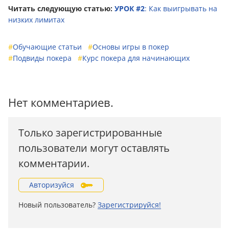
Читать следующую статью:
УРОК #2
: Как выигрывать на
низких лимитах
#
Обучающие статьи
#
Основы игры в покер
#
Подвиды покера
#
Курс покера для начинающих
Нет комментариев.
Только зарегистрированные
пользователи могут оставлять
комментарии.
Авторизуйся
Новый пользователь?
Зарегистрируйся!