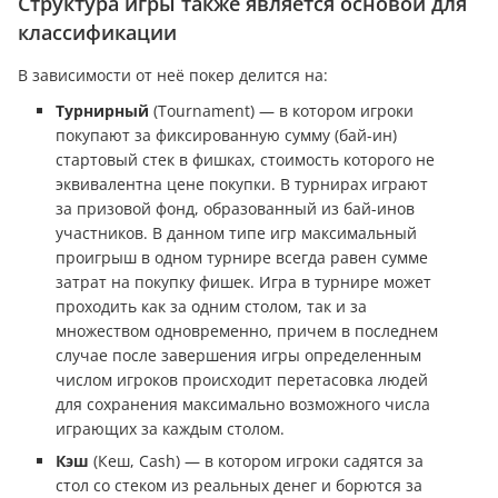
Структура игры также является основой для
классификации
В зависимости от неё покер делится на:
Турнирный
(Tournament) — в котором игроки
покупают за фиксированную сумму (бай-ин)
стартовый стек в фишках, стоимость которого не
эквивалентна цене покупки. В турнирах играют
за призовой фонд, образованный из бай-инов
участников. В данном типе игр максимальный
проигрыш в одном турнире всегда равен сумме
затрат на покупку фишек. Игра в турнире может
проходить как за одним столом, так и за
множеством одновременно, причем в последнем
случае после завершения игры определенным
числом игроков происходит перетасовка людей
для сохранения максимально возможного числа
играющих за каждым столом.
Кэш
(Кеш, Cash) — в котором игроки садятся за
стол со стеком из реальных денег и борются за