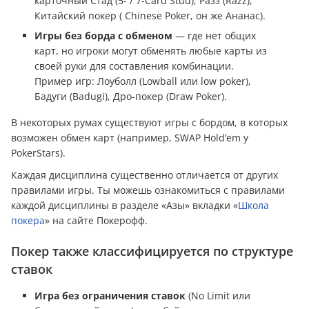
карточный Стад (5- / 7-Card Stud), Разз (Razz),
Китайский покер ( Chinese Poker, он же Ананас).
Игры без борда с обменом
— где нет общих
карт, но игроки могут обменять любые карты из
своей руки для составления комбинации.
Пример игр: Лоуболл (Lowball или low poker),
Бадуги (Badugi), Дро-покер (Draw Poker).
В некоторых румах существуют игры с бордом, в которых
возможен обмен карт (например, SWAP Hold’em у
PokerStars).
Каждая дисциплина существенно отличается от других
правилами игры. Ты можешь ознакомиться с правилами
каждой дисциплины в разделе «Азы» вкладки «
Школа
покера
» на сайте Покерофф.
Покер также классифицируется по структуре
ставок
Игра без ограничения ставок
(No Limit или