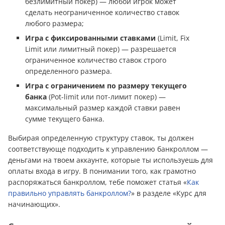
безлимитный покер) — любой игрок может
сделать неограниченное количество ставок
любого размера;
Игра с фиксированными ставками
(Limit, Fix
Limit или лимитный покер) — разрешается
ограниченное количество ставок строго
определенного размера.
Игра с ограничением по размеру текущего
банка
(Pot-limit или пот-лимит покер) —
максимальный размер каждой ставки равен
сумме текущего банка.
Выбирая определенную структуру ставок, ты должен
соответствующе подходить к управлению банкроллом —
деньгами на твоем аккаунте, которые ты используешь для
оплаты входа в игру. В понимании того, как грамотно
распоряжаться банкроллом, тебе поможет статья «
Как
правильно управлять банкроллом?
» в разделе «Курс для
начинающих».