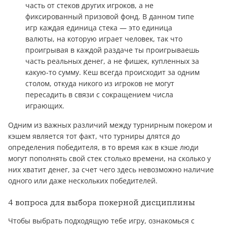
часть от стеков других игроков, а не
фиксированный призовой фонд. В данном типе
игр каждая единица стека — это единица
валюты, на которую играет человек, так что
проигрывая в каждой раздаче ты проигрываешь
часть реальных денег, а не фишек, купленных за
какую-то сумму. Кеш всегда происходит за одним
столом, откуда никого из игроков не могут
пересадить в связи с сокращением числа
играющих.
Одним из важных различий между турнирным покером и
кэшем является тот факт, что турниры длятся до
определения победителя, в то время как в кэше люди
могут пополнять свой стек столько времени, на сколько у
них хватит денег, за счет чего здесь невозможно наличие
одного или даже нескольких победителей.
4 вопроса для выбора покерной дисциплины
Чтобы выбрать подходящую тебе игру, ознакомься с