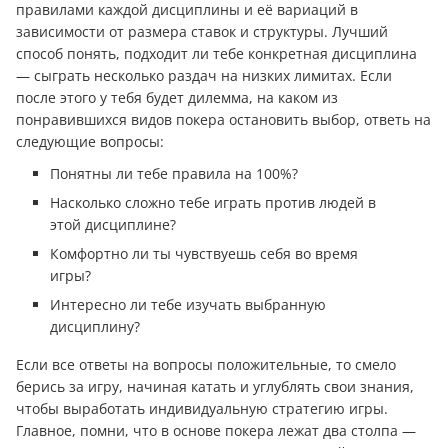
правилами каждой дисциплины и её вариаций в
зависимости от размера ставок и структуры. Лучший
способ понять, подходит ли тебе конкретная дисциплина
— сыграть несколько раздач на низких лимитах. Если
после этого у тебя будет дилемма, на каком из
понравившихся видов покера остановить выбор, ответь на
следующие вопросы:
Понятны ли тебе правила на 100%?
Насколько сложно тебе играть против людей в
этой дисциплине?
Комфортно ли ты чувствуешь себя во время
игры?
Интересно ли тебе изучать выбранную
дисциплину?
Если все ответы на вопросы положительные, то смело
берись за игру, начиная катать и углублять свои знания,
чтобы выработать индивидуальную стратегию игры.
Главное, помни, что в основе покера лежат два столпа —