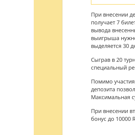
При внесении де
получает 7 биле
вывода внесенны
выигрыша нужно
выделяется 30 д
Сыграв в 20 тур
специальный ре
Помимо участия 
депозита позвол
Максимальная су
При внесении в
бонус до 10000 