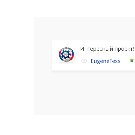
Интересный проект!
EugeneFess