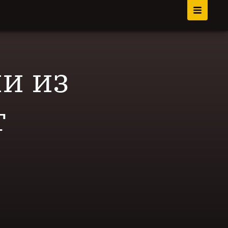
и из
т