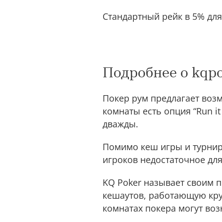
Стандартный рейк в 5% для
Подробнее о kqp
Покер рум предлагает возм
комнаты есть опция “Run it
дважды.
Помимо кеш игры и турниро
игроков недостаточное дл
KQ Poker называет своим 
кешаутов, работающую кру
комнатах покера могут воз