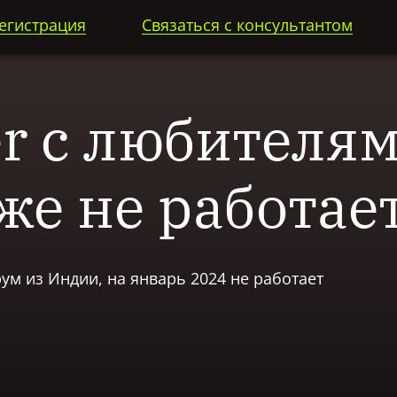
егистрация
Связаться с консультантом
r с любителям
же не работае
ум из Индии, на январь 2024 не работает