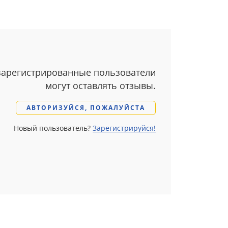
зарегистрированные пользователи
могут оставлять отзывы.
АВТОРИЗУЙСЯ, ПОЖАЛУЙСТА
Новый пользователь?
Зарегистрируйся!