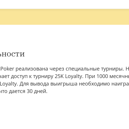
ьности
Poker реализована через специальные турниры. Н
ает доступ к турниру 25K Loyalty. При 1000 месячн
c Loyalty. Для вывода выигрыша необходимо наигра
то дается 30 дней.