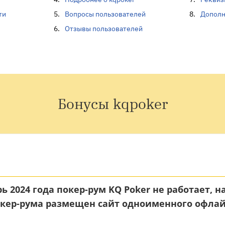
ти
Вопросы пользователей
Дополн
Отзывы пользователей
Бонусы kqpoker
ь 2024 года покер-рум KQ Poker не работает, н
окер-рума размещен сайт одноименного офлай