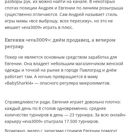
разборы рук, их можно найти на канале. В некоторых
спотах позиции Андрея и Евгении по линиям розыгрыша
существенно отличаются. Сам Андрей называет стиль
игры мамы «все выброшу, всех пересижу», но это не
мешает «eva3009» играть в плюс.
Евгения «eva3009»: днём продавец, а вечером
регуляр
Покер не является основным средством заработка для
Евгении. Она владеет небольшим магазинчиком женской
одежды и точкой на рынке в городе Павлоград и днём
работает там. А ночью превращается в маму
«BabySharkl4» — опасного регуляра микролимитов.
Справедливости ради, Евгения играет довольно плотно:
каждый день по 8 столов одновременно, среднее
количество турниров в день — 23 турнира. За всю онлайн-
карьеру «eva3009» отыграла 17.500 турниров.
Возможно, видео с записями стримов Евгении помогут