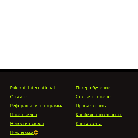
Pokeroff International
Покер обучение
О сайте
Статьи о покере
Реферальная программа
Правила сайта
Покер видео
Конфиденциальность
Новости покера
Карта сайта
Поддержка