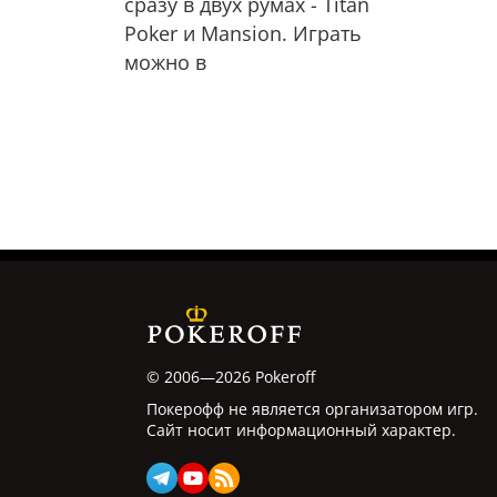
сразу в двух румах - Titan
Poker и Mansion. Играть
можно в
© 2006—2026 Pokeroff
Покерофф не является организатором игр.
Сайт носит информационный характер.