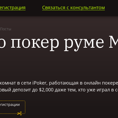
егистрация
Связаться с консультантом
Посты
о покер руме 
комнат в сети iPoker, работающая в онлайн покере
ый депозит до $2,000 даже тем, кто уже играл в се
егистрации