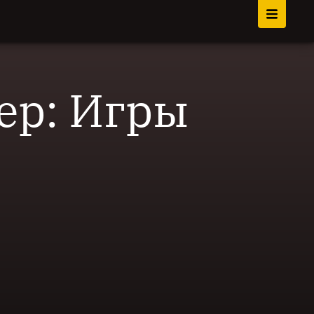
ер: Игры