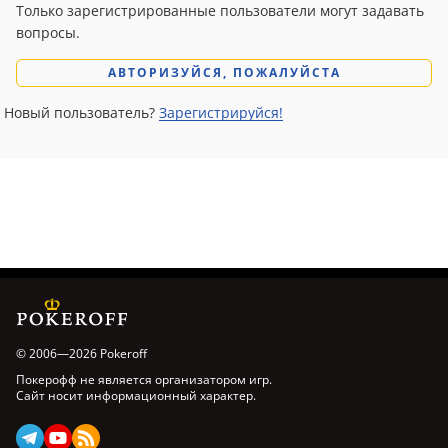
Только зарегистрированные пользователи могут задавать
вопросы.
АВТОРИЗУЙСЯ, ПОЖАЛУЙСТА
Новый пользователь?
Зарегистрируйся!
© 2006—2026 Pokeroff
Покерофф не является организатором игр.
Сайт носит информационный характер.