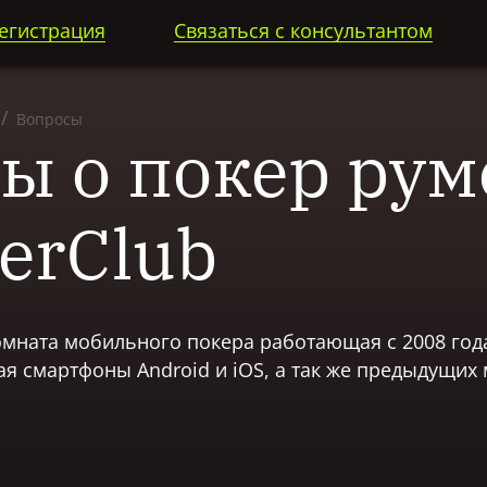
егистрация
Связаться с консультантом
Вопросы
ы о покер рум
erClub
омната мобильного покера работающая с 2008 года
я смартфоны Android и iOS, а так же предыдущих 