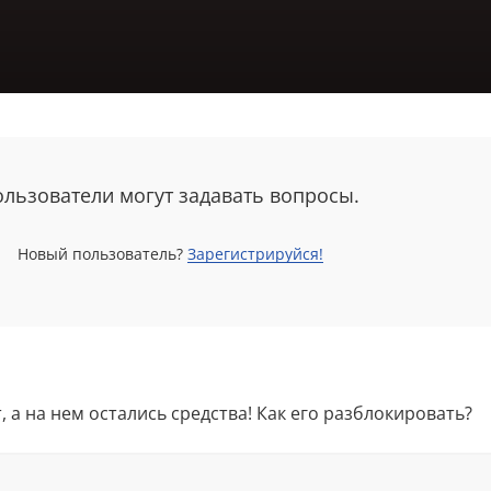
льзователи могут задавать вопросы.
Новый пользователь?
Зарегистрируйся!
 а на нем остались средства! Как его разблокировать?