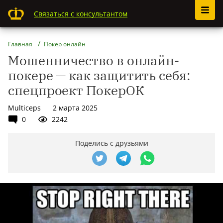
Связаться с консультантом
Главная
Покер онлайн
Мошенничество в онлайн-
покере — как защитить себя:
спецпроект ПокерОК
Multiceps
2 марта 2025
0
2242
Поделись с друзьями