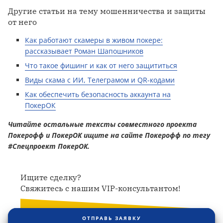
Другие статьи на тему мошенничества и защиты
от него
Как работают скамеры в живом покере:
рассказывает Роман Шапошников
Что такое фишинг и как от него защититься
Виды скама с ИИ, Телеграмом и QR-кодами
Как обеспечить безопасность аккаунта на
ПокерОК
Читайте остальные тексты совместного проекта
Покерофф и ПокерОК ищите на сайте Покерофф по тегу
#Спецпроект ПокерОК.
Ищите сделку?
Свяжитесь с нашим VIP-консультантом!
ОТПРАВЬ ЗАЯВКУ