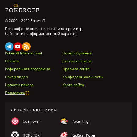
© 2006—2026 Pokeroff
Покерофф не является организатором игр.
Сайт носит информационный характер.
Pokeroff International
Покер обучение
О сайте
Статьи о покере
Реферальная программа
Правила сайта
Покер видео
Конфиденциальность
Новости покера
Карта сайта
Поддержка
ЛУЧШИЕ ПОКЕР-РУМЫ
CoinPoker
PokerKing
ПОКЕРОК
RedStar Poker