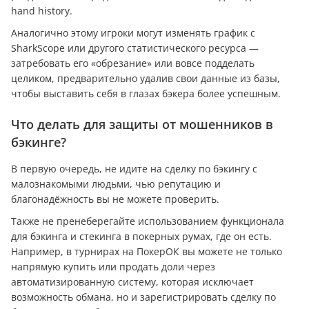
hand history.
Аналогично этому игроки могут изменять график с
SharkScope или другого статистического ресурса —
затребовать его «обрезание» или вовсе подделать
целиком, предварительно удалив свои данные из базы,
чтобы выставить себя в глазах бэкера более успешным.
Что делать для защиты от мошенников в
бэкинге?
В первую очередь, не идите на сделку по бэкингу с
малознакомыми людьми, чью репутацию и
благонадёжность вы не можете проверить.
Также не пренеберегайте использованием функционала
для бэкинга и стекинга в покерных румах, где он есть.
Например, в турнирах на ПокерОК вы можете не только
напрямую купить или продать доли через
автоматизированную систему, которая исключает
возможность обмана, но и зарегистрировать сделку по