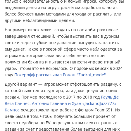
только с необязательностью и ложью игрока, которому вы
выделили деньги на игру с расчётом заработать, но и с
более бесчестными методами для ухода от расплаты или
другими неблаговидными целями.
Например, игрок может создать на вас арбитраж после
завершения отношений, чтобы выставить вас в дурном
свете и через публичное давление вынудить заплатить
ему денег. Такое в покерной сфере часто наблюдается за
игроками, которые сами вели себя нечестно при
получении бэкинга и пытаются нанести «превентивный
удар», чтобы это не вскрылось. О подобных кейсах в 2024
году
Покерофф рассказывал Роман "Zadrot_mode"
.
Другой вариант — игрок может отфотошопить раздачу, с
которой вылетел из турнира, или даже целую историю
раздач. Пример последнего с 2017 по 2018 год
Рауль Де
Вега Санчес, Антонио Галиана и Хуан «JackandJazz777»
Кампос
осуществляли при работе с фондом Team651. Их
цель была в том, чтобы получать больший процент от
своего недобора по EV по результатам всех сыгранных
раздач за счёт предоставления более выгодной для них