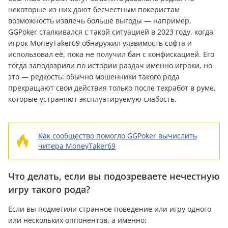
некоторые из них дают бесчестным покеристам
возможность извлечь больше выгоды — например,
GGPoker сталкивался с такой ситуацией в 2023 году, когда
игрок MoneyTaker69 обнаружил уязвимость софта и
использовал её, пока не получил бан с конфискацией. Его
тогда заподозрили по истории раздач именно игроки, но
это — редкость: обычно мошенники такого рода
прекращают свои действия только после техработ в руме,
которые устраняют эксплуатируемую слабость.
Как сообщество помогло GGPoker вычислить
читера MoneyTaker69
Что делать, если вы подозреваете нечестную
игру такого рода?
Если вы подметили странное поведение или игру одного
или нескольких оппонентов, а именно: