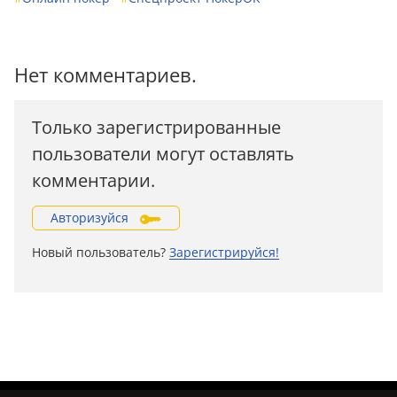
Нет комментариев.
Только зарегистрированные
пользователи могут оставлять
комментарии.
Авторизуйся
Новый пользователь?
Зарегистрируйся!