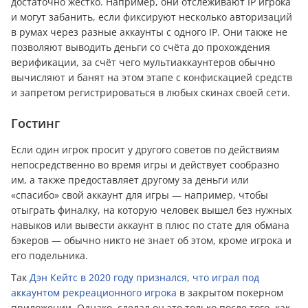
достаточно жёстко. Например, они отслеживают IP игрока
и могут забанить, если фиксируют несколько авторизаций
в румах через разные аккаунты с одного IP. Они также не
позволяют выводить деньги со счёта до прохождения
верификации, за счёт чего мультиаккаунтеров обычно
вычисляют и банят на этом этапе с конфискацией средств
и запретом регистрироваться в любых скинах своей сети.
Гостинг
Если один игрок просит у другого советов по действиям
непосредственно во время игры и действует сообразно
им, а также предоставляет другому за деньги или
«спасибо» свой аккаунт для игры — например, чтобы
отыграть финалку, на которую человек вышел без нужных
навыков или вывести аккаунт в плюс по стате для обмана
бэкеров — обычно никто не знает об этом, кроме игрока и
его подельника.
Так
Дэн Кейтс в 2020 году признался, что играл под
аккаунтом рекреационного игрока
в закрытом покерном
приложении. Однако, сделал он это только после того, как