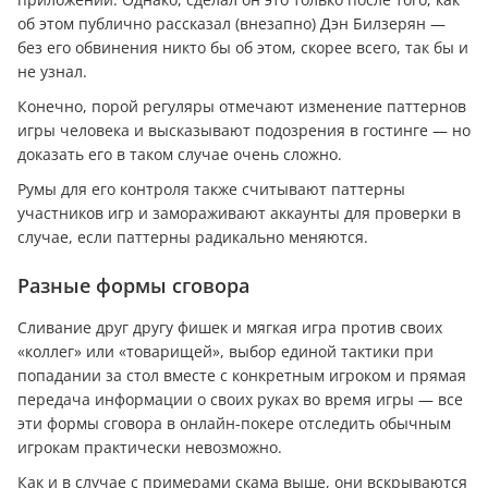
об этом публично рассказал (внезапно) Дэн Билзерян —
без его обвинения никто бы об этом, скорее всего, так бы и
не узнал.
Конечно, порой регуляры отмечают изменение паттернов
игры человека и высказывают подозрения в гостинге — но
доказать его в таком случае очень сложно.
Румы для его контроля также считывают паттерны
участников игр и замораживают аккаунты для проверки в
случае, если паттерны радикально меняются.
Разные формы сговора
Сливание друг другу фишек и мягкая игра против своих
«коллег» или «товарищей», выбор единой тактики при
попадании за стол вместе с конкретным игроком и прямая
передача информации о своих руках во время игры — все
эти формы сговора в онлайн-покере отследить обычным
игрокам практически невозможно.
Как и в случае с примерами скама выше, они вскрываются