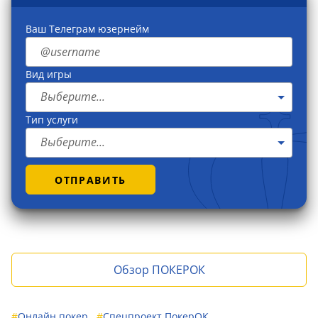
Ваш Телеграм юзернейм
Вид игры
Выберите...
Тип услуги
Выберите...
ОТПРАВИТЬ
Обзор ПОКЕРОК
#
Онлайн покер
#
Спецпроект ПокерОК