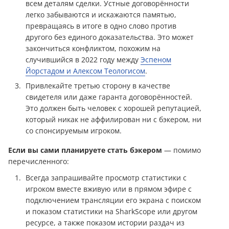
всем деталям сделки. Устные договорённости
легко забываются и искажаются памятью,
превращаясь в итоге в одно слово против
другого без единого доказательства. Это может
закончиться конфликтом, похожим на
случившийся в 2022 году между
Эспеном
Йорстадом и Алексом Теологисом
.
Привлекайте третью сторону в качестве
свидетеля или даже гаранта договорённостей.
Это должен быть человек с хорошей репутацией,
который никак не аффилирован ни с бэкером, ни
со спонсируемым игроком.
Если вы сами планируете стать бэкером
— помимо
перечисленного:
Всегда запрашивайте просмотр статистики с
игроком вместе вживую или в прямом эфире с
подключением трансляции его экрана с поиском
и показом статистики на SharkScope или другом
ресурсе, а также показом истории раздач из