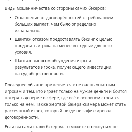
Виды мошенничества со стороны самих бэкеров:
Отклонение от договорённостей с требованием
больших выплат, чем было определено
изначально.
Шантаж отказом предоставлять бэкинг с целью
продавить игрока на менее выгодные для него
условия.
Шантаж выносом обсуждения игры и
результатов игрока, получающего инвестиции,
на суд общественности.
Последнее обычно применяется к не очень опытным
игрокам и тем, кто играет только на чужие деньги и боится
потерять доверие в сфере, где всё в основном строится
только на нём. Также жертвой бэкера-скамера может стать
рассеянный игрок, который нигде не зафиксировал
договорённости.
Если вы сами стали бэкером, то можете столкнуться не