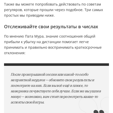
Также вы можете попробовать действовать по советам
регуляров, которые прошли через подобное. Три самых
простых мы приводим ниже.
Отслеживайте свои результаты в числах
По мнению Пата Мура, знание соотношения общей
прибыли к убытку на дистанции помогает легче
принимать и правильно воспринимать краткосрочные
отклонения:
После проигрышной сессии или какой-то особо
неприятной неудачи — обновите свои результаты и
посмотрите на них. Если вы всё ещё в плюсе, то
наверняка почувствуете себя лучше. Если же вы ушли в
минус — возможно, вам стоит пересмотреть какие-то
аспекты своей игры.