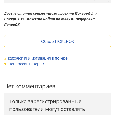
Другие статьи совместного проекта Покерофф и
ПокерОК вы можете найти по тегу #Спецпроект
ПокерОК.
Обзор ПОКЕРОК
#
Психология и мотивация в покере
#
Спецпроект ПокерОК
Нет комментариев.
Только зарегистрированные
пользователи могут оставлять