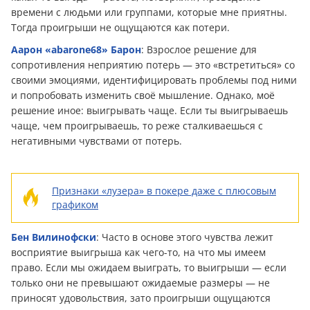
времени с людьми или группами, которые мне приятны.
Тогда проигрыши не ощущаются как потери.
Аарон «abarone68» Барон
: Взрослое решение для
сопротивления неприятию потерь — это «встретиться» со
своими эмоциями, идентифицировать проблемы под ними
и попробовать изменить своё мышление. Однако, моё
решение иное: выигрывать чаще. Если ты выигрываешь
чаще, чем проигрываешь, то реже сталкиваешься с
негативными чувствами от потерь.
Признаки «лузера» в покере даже с плюсовым
графиком
Бен Вилинофски
: Часто в основе этого чувства лежит
восприятие выигрыша как чего-то, на что мы имеем
право. Если мы ожидаем выиграть, то выигрыши — если
только они не превышают ожидаемые размеры — не
приносят удовольствия, зато проигрыши ощущаются