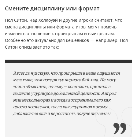
Смените дисциплину или формат
Пол Ситон, Чад Холлоуэй и другие игроки считают, что
смена дисциплины или формата игры могут помочь
изменить отношение к проигрышам и выигрышам.
Особенно это актуально для кешевиков — например, Пол
Ситон описывает это так:
Я всегда чувствую, что проигрыши в кеше ощущаются
куда хуже, чем потеря турнирного бай-ина. Не могу
точно объяснить, почему — возможно, причина в
наличие у турниров добавленной ценности. Я играл
кеш несколько раз и всегда воспринимал его как
просто посиделки, тогда как у турниров к этому
добавляется ещё и вероятность получения славы.