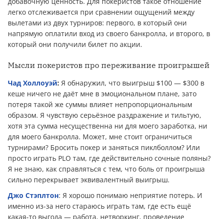
добавочную ценность. Для покеристов такое отношение
легко отслеживается при сравнении ощущений между
вылетами из двух турниров: первого, в который они
напрямую оплатили вход из своего банкролла, и второго, в
который они получили билет по акции.
Мысли покеристов про переживание проигрышей
Чад Холлоуэй
:
Я обнаружил, что выигрыш $100 — $300 в
кеше ничего не даёт мне в эмоциональном плане, зато
потеря такой же суммы влияет непропорциональным
образом. Я чувствую серьёзное раздражение и тильтую,
хотя эта сумма несущественна ни для моего заработка, ни
для моего банкролла. Может, мне стоит ограничиться
турнирами? Бросить покер и заняться пиклболлом? Или
просто играть PLO там, где действительно сочные поляны?
Я не знаю, как справляться с тем, что боль от проигрыша
сильно перекрывает эквивалентный выигрыш.
Джо Стэплтон
: Я хорошо понимаю неприятие потерь. И
именно из-за него стараюсь играть там, где есть ещё
какая-то выгода — работа, нетворкинг, проведение