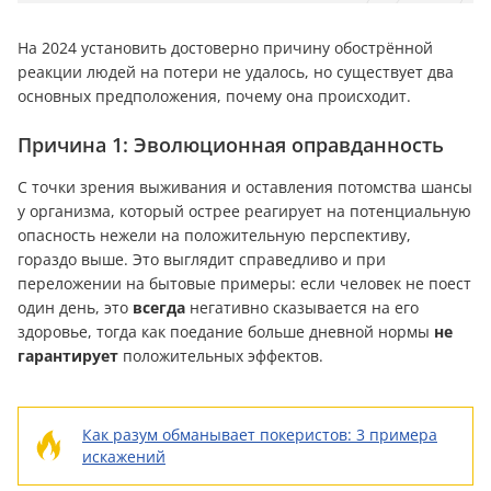
На 2024 установить достоверно причину обострённой
реакции людей на потери не удалось, но существует два
основных предположения, почему она происходит.
Причина 1: Эволюционная оправданность
С точки зрения выживания и оставления потомства шансы
у организма, который острее реагирует на потенциальную
опасность нежели на положительную перспективу,
гораздо выше. Это выглядит справедливо и при
переложении на бытовые примеры: если человек не поест
один день, это
всегда
негативно сказывается на его
здоровье, тогда как поедание больше дневной нормы
не
гарантирует
положительных эффектов.
Как разум обманывает покеристов: 3 примера
искажений