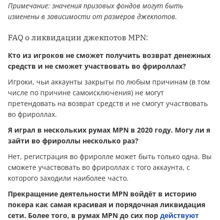
Примечание: значения призовых фондов могут быть
изменены в зависимости от размеров джекпотов.
FAQ о ликвидации джекпотов MPN:
Кто из игроков не сможет получить возврат денежных
средств и не сможет участвовать во фрироллах?
Игроки, чьи аккаунты закрыты по любым причинам (в том
числе по причине самоисключения) не могут
претендовать на возврат средств и не смогут участвовать
во фрироллах.
Я играл в нескольких румах MPN в 2020 году. Могу ли я
зайти во фрироллы несколько раз?
Нет, регистрация во фриролле может быть только одна. Вы
сможете участвовать во фрироллах с того аккаунта, с
которого заходили наиболее часто.
Прекращение деятельности MPN войдёт в историю
покера как самая красивая и порядочная ликвидация
сети. Более того, в румах MPN до сих пор
действуют