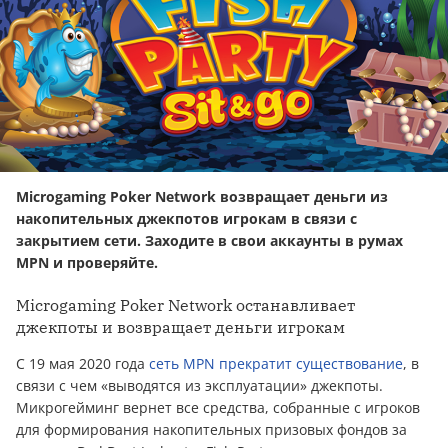
Microgaming Poker Network возвращает деньги из
накопительных джекпотов игрокам в связи с
закрытием сети. Заходите в свои аккаунты в румах
MPN и проверяйте.
Microgaming Poker Network останавливает
джекпоты и возвращает деньги игрокам
С 19 мая 2020 года
сеть MPN прекратит существование
, в
связи с чем «выводятся из эксплуатации» джекпоты.
Микрогейминг вернет все средства, собранные с игроков
для формирования накопительных призовых фондов за