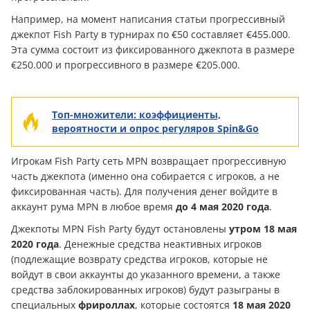
Например, на момент написания статьи прогрессивный
джекпот Fish Party в турнирах по €50 составляет €455.000.
Эта сумма состоит из фиксированного джекпота в размере
€250.000 и прогрессивного в размере €205.000.
Топ-множители: коэффициенты,
вероятности и опрос регуляров Spin&Go
Игрокам Fish Party сеть MPN возвращает прогрессивную
часть джекпота (именно она собирается с игроков, а не
фиксированная часть). Для получения денег войдите в
аккаунт рума MPN в любое время
до 4 мая 2020 года
.
Джекпоты MPN Fish Party будут остановлены
утром 18 мая
2020 года
. Денежные средства неактивных игроков
(подлежащие возврату средства игроков, которые не
войдут в свои аккаунты до указанного времени, а также
средства заблокированных игроков) будут разыграны в
специальных
фрироллах
, которые состоятся
18 мая 2020