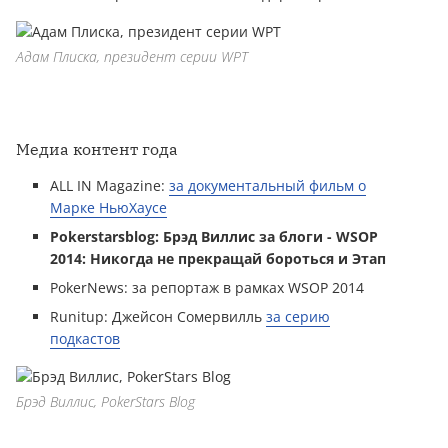
Адам Плиска, президент серии WPT
Медиа контент года
ALL IN Magazine:
за документальный фильм о
Марке НьюХаусе
Pokerstarsblog: Брэд Виллис за блоги - WSOP
2014: Никогда не прекращай бороться и Этап
PokerNews: за репортаж в рамках WSOP 2014
Runitup: Джейсон Сомервилль
за серию
подкастов
Брэд Виллис, PokerStars Blog