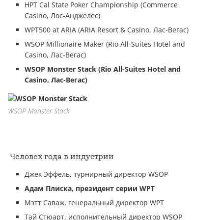
HPT Cal State Poker Championship (Commerce
Casino, Лос-Анджелес)
WPT500 at ARIA (ARIA Resort & Casino, Лас-Вегас)
WSOP Millionaire Maker (Rio All-Suites Hotel and
Casino, Лас-Вегас)
WSOP Monster Stack
(Rio All-Suites Hotel and
Casino, Лас-Вегас)
WSOP Monster Stack
Человек года в индустрии
Джек Эффель, турнирный директор WSOP
Адам Плиска, президент серии WPT
Мэтт Саваж, генеральный директор WPT
Тай Стюарт, исполнительный директор WSOP