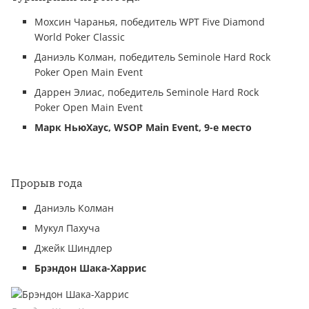
Мохсин Чаранья, победитель WPT Five Diamond
World Poker Classic
Даниэль Колман, победитель Seminole Hard Rock
Poker Open Main Event
Даррен Элиас, победитель Seminole Hard Rock
Poker Open Main Event
Марк НьюХаус, WSOP Main Event, 9-е место
Прорыв года
Даниэль Колман
Мукул Пахуча
Джейк Шиндлер
Брэндон Шака-Харрис