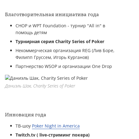
Благотворительная инициатива года
CHOP и WPT Foundation - турнир "All in" в
помощь детям
Турнирная серия Сharity Series of Poker
Некоммерческая организация REG (Лив Боре,
Филипп Груссем, Игорь Курганов)
Партнерство WSOP и организации One Drop
Даниэль Шак, Charity Series of Poker
Инновация года
ТВ-шоу
Poker Night in America
Twitch.tv ( live-стриминг покера)