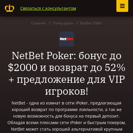
Связаться с консультантом
Главная
Покер румы
NetBet Poker
NetBet Poker: бонус до
$2000 и возврат до 52%
+ предложение для VIP
игроков!
NetBet - одна из комнат в сети iPoker, предлагающая
хороший возврат по программе лояльности, а так же
новую возможность для бонуса на первый депозит.
Обладая всеми плюсами сети iPoker и быстрым покером,
NetBet может стать хорошей альтернативой крупным