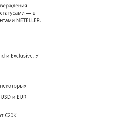
дтверждения
 статусами — в
нтами NETELLER.
d и Exclusive. У
 некоторых;
 USD и EUR,
от €20К