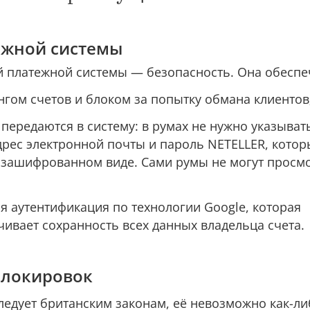
ёжной системы
 платежной системы — безопасность. Она обеспе
ом счетов и блоком за попытку обмана клиентов
передаются в систему: в румах не нужно указыват
адрес электронной почты и пароль NETELLER, кото
в зашифрованном виде. Сами румы не могут просм
я аутентификация по технологии Google, которая
ивает сохранность всех данных владельца счета.
блокировок
ледует британским законам, её невозможно как-ли