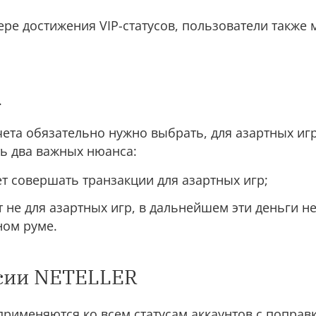
ре достижения VIP-статусов, пользователи также 
.
ета обязательно нужно выбрать, для азартных игр
ть два важных нюанса:
ет совершать транзакции для азартных игр;
 не для азартных игр, в дальнейшем эти деньги н
ном руме.
сии NETELLER
рименяются ко всем статусам аккаунтов с поправк