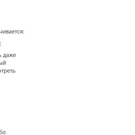
чивается:
;
ь даже
рый
отреть
бо