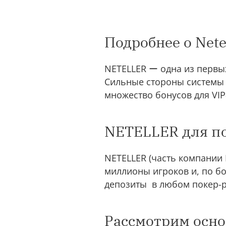
Подробнее о Nete
NETELLER ー одна из первых
Сильные стороны системы 
множество бонусов для VIP
NETELLER для по
NETELLER (часть компании 
миллионы игроков и, по б
депозиты в любом покер-р
Рассмотрим осн