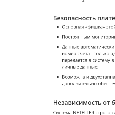
Безопасность плат
Основная «фишка» этой
Постоянным мониторинг
Данные автоматически 
номер счета - только 
передается в систему 
личные данные;
Возможна и двухэтапна
дополнительно обеспеч
Независимость от 
Система NETELLER строго с