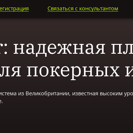
егистрация
Связаться с консультантом
r: надежная п
для покерных 
система из Великобритании, известная высоким ур
е.