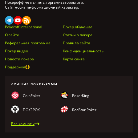
Покерофф не является организатором игр.
Сайт носит информационный характер.
Pokeroff International
Покер обучение
О сайте
Статьи о покере
Реферальная программа
Правила сайта
Покер видео
Конфиденциальность
Новости покера
Карта сайта
Поддержка
ЛУЧШИЕ ПОКЕР-РУМЫ
CoinPoker
PokerKing
ПОКЕРОК
RedStar Poker
Все комнаты