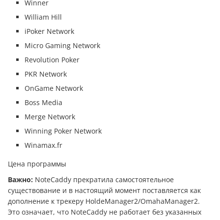
Winner
William Hill
iPoker Network
Micro Gaming Network
Revolution Poker
PKR Network
OnGame Network
Boss Media
Merge Network
Winning Poker Network
Winamax.fr
Цена программы
Важно:
NoteCaddy прекратила самостоятельное
существование и в настоящий момент поставляется как
дополнение к трекеру HoldeManager2/OmahaManager2.
Это означает, что NoteCaddy не работает без указанных