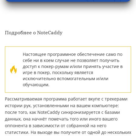
Подробнее о NoteCaddy
Настоящее программное обеспечение само по
себе ни в коем случае не позволяет получить
доступ к покер-румам и/или принять участие в
игре в покер, поскольку является
исключительно вспомогательным и/или
обучающим.
Рассматриваемая программа работает вкупе с трекерами
истории рук, установленными на вашем компьютере:
после того, как NoteCaddy синхронизируется с базами
данных, она начнёт помечать того или иного вашего
оппонента в зависимости от собранной на него
статистики. На выходе вы получите от одной до нескольких