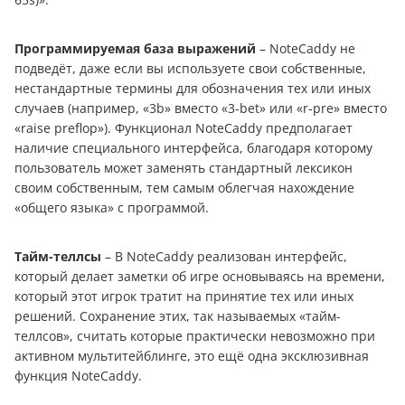
Программируемая база выражений
– NoteCaddy не
подведёт, даже если вы используете свои собственные,
нестандартные термины для обозначения тех или иных
случаев (например, «3b» вместо «3-bet» или «r-pre» вместо
«raise preflop»). Функционал NoteCaddy предполагает
наличие специального интерфейса, благодаря которому
пользователь может заменять стандартный лексикон
своим собственным, тем самым облегчая нахождение
«общего языка» с программой.
Тайм-теллсы
– В NoteCaddy реализован интерфейс,
который делает заметки об игре основываясь на времени,
который этот игрок тратит на принятие тех или иных
решений. Сохранение этих, так называемых «тайм-
теллсов», считать которые практически невозможно при
активном мультитейблинге, это ещё одна эксклюзивная
функция NoteCaddy.