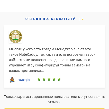
ОТЗЫВЫ
ПОЛЬЗОВАТЕЛЕЙ
2
Многие у кого есть Холдем Менеджер знают что
такое NoteCaddy, так как там есть встроеная версия
лайт. Это же полноценное дополнение намного
упрощает игру конфигурируя тонны заметок на
ваших противнико...
ruacajo
Только зарегистрированные пользователи могут оставлять
отзывы.