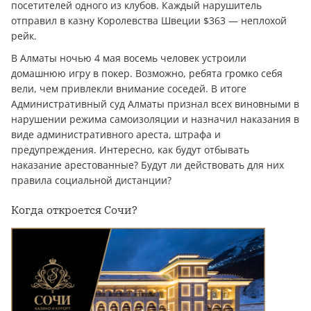
посетителей одного из клубов. Каждый нарушитель
отправил в казну Королевства Швеции $363 — неплохой
рейк.
В Алматы ночью 4 мая восемь человек устроили
домашнюю игру в покер. Возможно, ребята громко себя
вели, чем привлекли внимание соседей. В итоге
Административный суд Алматы признал всех виновными в
нарушении режима самоизоляции и назначил наказания в
виде административного ареста, штрафа и
предупреждения. Интересно, как будут отбывать
наказание арестованные? Будут ли действовать для них
правила социальной дистанции?
Когда откроется Сочи?