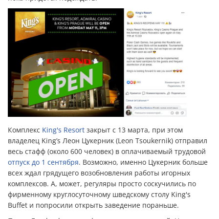
Комплекс
King's Resort
закрыт с 13 марта, при этом
владелец King’s Леон Цукерник (Leon Tsoukernik) отправил
весь стафф (около 600 человек) в оплачиваемый трудовой
отпуск до 1 сентября
. Возможно, именно Цукерник больше
всех ждал грядущего возобновления работы игорных
комплексов. А, может, регуляры просто соскучились по
фирменному круглосуточному шведскому столу King's
Buffet и попросили открыть заведение пораньше.