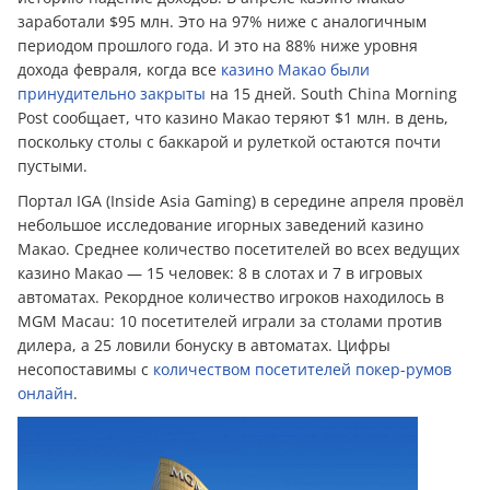
заработали $95 млн. Это на 97% ниже с аналогичным
периодом прошлого года. И это на 88% ниже уровня
дохода февраля, когда все
казино Макао были
принудительно закрыты
на 15 дней. South China Morning
Post сообщает, что казино Макао теряют $1 млн. в день,
поскольку столы с баккарой и рулеткой остаются почти
пустыми.
Портал IGA (Inside Asia Gaming) в середине апреля провёл
небольшое исследование игорных заведений казино
Макао. Среднее количество посетителей во всех ведущих
казино Макао — 15 человек: 8 в слотах и 7 в игровых
автоматах. Рекордное количество игроков находилось в
MGM Macau: 10 посетителей играли за столами против
дилера, а 25 ловили бонуску в автоматах. Цифры
несопоставимы с
количеством посетителей покер-румов
онлайн
.