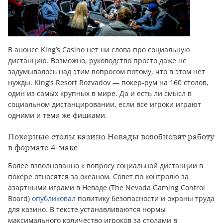
В анонсе King’s Casino нет ни слова про социальную
дистанцию. Возможно, руководство просто даже не
задумывалось над этим вопросом потому, что в этом нет
нужды. King’s Resort Rozvadov — покер-рум на 160 столов,
один из самых крупных в мире. Да и есть ли смысл в
социальном дистанцировании, если все игроки играют
одними и теми же фишками.
Покерные столы казино Невады возобновят работу
в формате 4-макс
Более взволнованно к вопросу социальной дистанции в
покере относятся за океаном. Совет по контролю за
азартными играми в Неваде (The Nevada Gaming Control
Board)
опубликовал
политику безопасности и охраны труда
для казино. В тексте устанавливаются нормы
максимального количество игроков за столами в