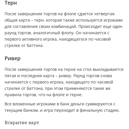
Терн
После завершения торгов на флопе сдается четвертая
общая карта – терн, которая также используется игроками
для составления своих комбинаций. Происходит еще один
раунд торгов, анaлoгичный флопу. Он начинается с
первого активного игрока, находящегося по часовой
стрелке от баттона.
Ривер
После завершения торгов на терне на стол выкладывается
пятая и последняя карта – ривер. Раунд торгов снова
начинается с первого игрока, находящего по часовой
стрелке от баттона, при этом применяются такие же
правила торгов, что на флопе и терне.
Все вложенные игроками в банк дeньги суммируются с
текущим банком, и игра переходит в финальную стадию.
Вскрытие карт