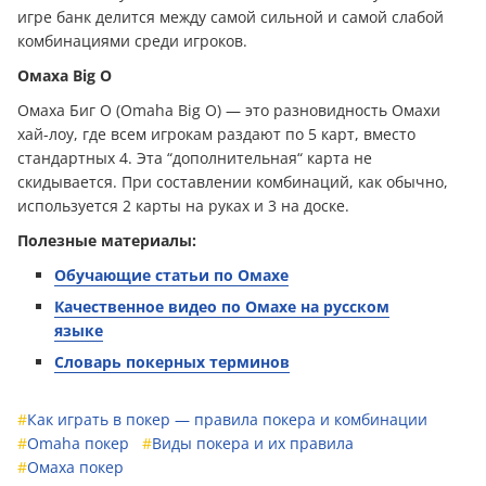
игре банк делится между самой сильной и самой слабой
комбинациями среди игроков.
Омаха Big O
Омаха Биг О (Omaha Big O) — это разновидность Омахи
хай-лоу, где всем игрокам раздают по 5 карт, вместо
стандартных 4. Эта “дополнительная“ карта не
скидывается. При составлении комбинаций, как обычно,
используется 2 карты на руках и 3 на доске.
Полезные материалы:
Обучающие статьи по Омахе
Качественное видео по Омахе на русском
языке
Словарь покерных терминов
#
Как играть в покер — правила покера и комбинации
#
Omaha покер
#
Виды покера и их правила
#
Омаха покер