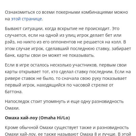
Ознакомиться со всеми покерными комбинациями можно
на
этой странице
.
Бывают ситуации, когда вскрытие не происходит. Это
случается, если на одной из улиц игрок делает бет или
рэйз, но никто из его оппонентов не решается на колл. В
этом случае игрок, сделавший последнюю ставку, забирает
банк, карты свои он может не показывать.
Если в игре осталось несколько участников, первым свои
карты открывает тот, кто сделал ставку последним. Если на
ривере ставок не было, то сначала свою руку показывает
первый игрок, находящийся по часовой стрелке от
баттона.
Напоследок стоит упомянуть и еще одну разновидность
Омахи.
Омаха хай-лоу (Omaha Hi/Lo)
Кроме обычной Омахи существует также и разновидность
Омахи хай-лоу, ее также называют Омаха 8 и лучше. В этой