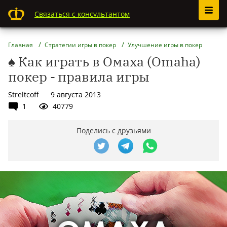
Связаться с консультантом
Главная
Стратегии игры в покер
Улучшение игры в покер
♠ Как играть в Омаха (Omaha)
покер - правила игры
Streltcoff
9 августа 2013
1
40779
Поделись с друзьями