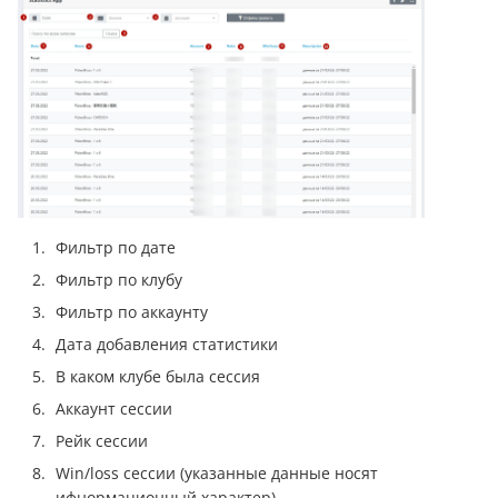
Фильтр по дате
Фильтр по клубу
Фильтр по аккаунту
Дата добавления статистики
В каком клубе была сессия
Аккаунт сессии
Рейк сессии
Win/loss сессии (указанные данные носят
ифнормационный характер)