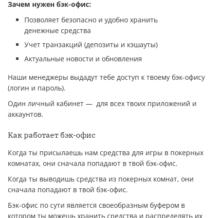
Зачем нужен бэк-офис:
Позволяет безопасно и удобно хранить
денежные средства
Учет транзакций (депозиты и кэшауты)
Актуальные новости и обновления
Наши менеджеры выдадут тебе доступ к твоему бэк-офису
(логин и пароль).
Один личный кабинет — для всех твоих приложений и
аккаунтов.
Как работает бэк-офис
Когда ты присылаешь нам средства для игры в покерных
комнатах, они сначала попадают в твой бэк-офис.
Когда ты выводишь средства из покерных комнат, они
сначала попадают в твой бэк-офис.
Бэк-офис по сути является своеобразным буфером в
котором ты можешь хранить средства и распределять их