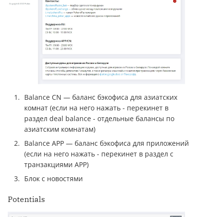
Balance CN — баланс бэкофиса для азиатских
комнат (если на него нажать - перекинет в
раздел deal balance - отдельные балансы по
азиатским комнатам)
Balance APP — баланс бэкофиса для приложений
(если на него нажать - перекинет в раздел с
транзакциями APP)
Блок с новостями
Potentials