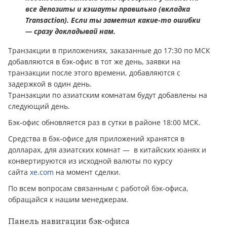
все депозиты и кэшауты правильно (вкладка
Transaction). Если ты заметил какие-то ошибки
— сразу докладывай нам.
Транзакции в приложениях, заказанные до 17:30 по МСК
добавляются в бэк-офис в тот же день, заявки на
транзакции после этого времени, добавляются с
задержкой в один день.
Транзакции по азиатским комнатам будут добавлены на
следующий день.
Бэк-офис обновляется раз в сутки в районе 18:00 МСК.
Средства в бэк-офисе для приложений хранятся в
долларах, для азиатских комнат — в китайских юанях и
конвертируются из исходной валюты по курсу
сайта
xe.com
на момент сделки.
По всем вопросам связанным с работой бэк-офиса,
обращайся к нашим менеджерам.
Панель навигации бэк-офиса