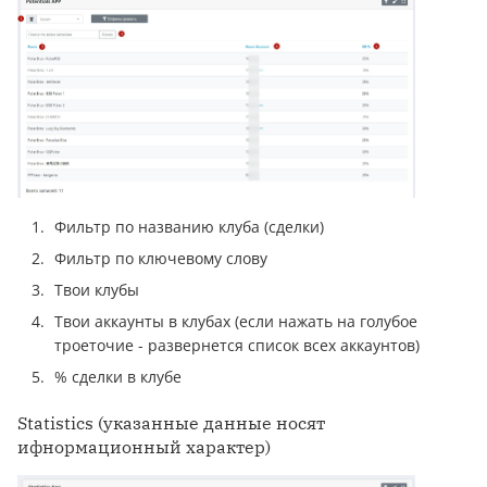
Фильтр по названию клуба (сделки)
Фильтр по ключевому слову
Твои клубы
Твои аккаунты в клубах (если нажать на голубое
троеточие - развернется список всех аккаунтов)
% сделки в клубе
Statistics (указанные данные носят
ифнормационный характер)