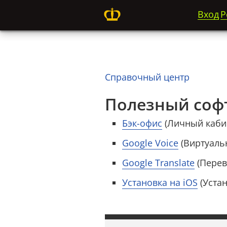
Вход
Р
Справочный центр
Полезный соф
Бэк-офис
(Личный кабин
Google Voice
(Виртуаль
Google Translate
(Перев
Установка на iOS
(Устан