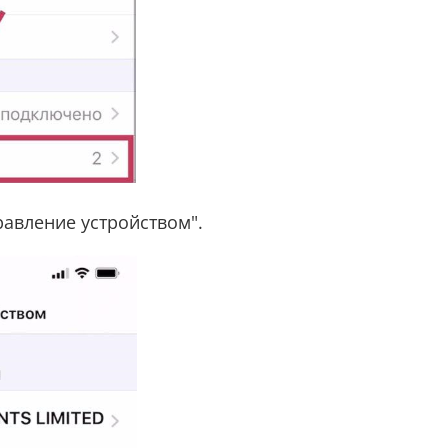
равление устройством".