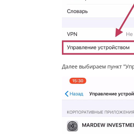
Далее выбираем пункт "Уп