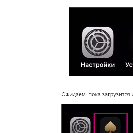
Ожидаем, пока загрузится 