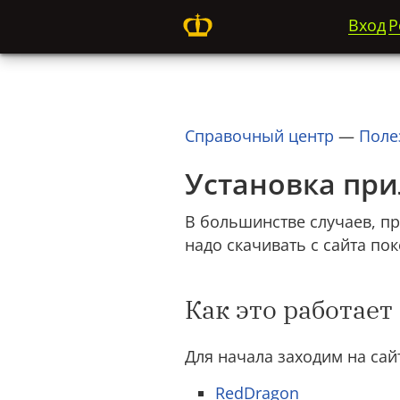
Вход
Р
Справочный центр
—
Поле
Установка при
В большинстве случаев, пр
надо скачивать с сайта по
Как это работает
Для начала заходим на сай
RedDragon