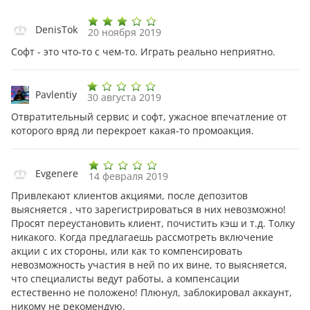
DenisTok
20 ноября 2019
Софт - это что-то с чем-то. Играть реально неприятно.
Pavlentiy
30 августа 2019
Отвратительный сервис и софт, ужасное впечатление от
которого вряд ли перекроет какая-то промоакция.
Evgenere
14 февраля 2019
Привлекают клиентов акциями, после депозитов
выясняется , что зарегистрироваться в них невозможно!
Просят переустановить клиент, почистить кэш и т.д. Толку
никакого. Когда предлагаешь рассмотреть включение
акции с их стороны, или как то компенсировать
невозможность участия в ней по их вине, то выясняется,
что специалисты ведут работы, а компенсации
естественно не положено! Плюнул, заблокировал аккаунт,
никому не рекомендую.