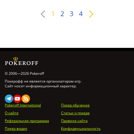
1
2
3
4
© 2006—2026 Pokeroff
Покерофф не является организатором игр.
Сайт носит информационный характер.
Pokeroff International
Покер обучение
О сайте
Статьи о покере
Реферальная программа
Правила сайта
Покер видео
Конфиденциальность