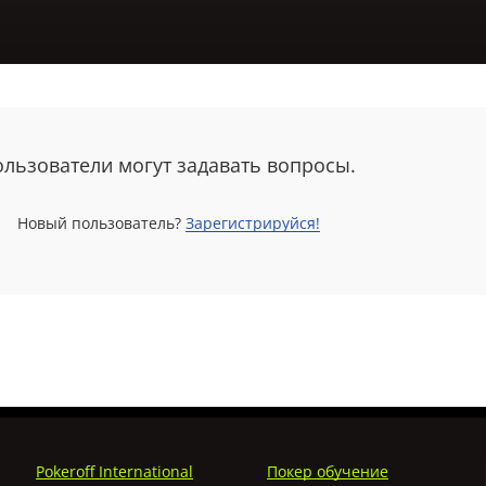
льзователи могут задавать вопросы.
Новый пользователь?
Зарегистрируйся!
Pokeroff International
Покер обучение