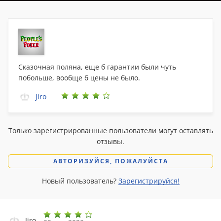
Сказочная поляна, еще б гарантии были чуть
побольше, вообще б цены не было.
Jiro
Только зарегистрированные пользователи могут оставлять
отзывы.
АВТОРИЗУЙСЯ, ПОЖАЛУЙСТА
Новый пользователь?
Зарегистрируйся!
Jiro