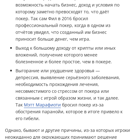
возможность начать бизнес, доход и условия по
которому заметно превосходят то, что даёт
покер. Так сам Фил в 2016 бросил
профессиональный покер, когда в одном из
отчётов увидел, что созданный им бизнес
приносит больше денег, чем игра.
Выход к большому доходу от крипты или иных
вложений, получение которого менее
болезненное и более простое, чем в покере.
Выгорание или ухудшение здоровья —
депрессия, выявление серьёзного заболевания,
необходимость прохождения лечения,
несовместимого со стрессом от покера или
связанным с игрой образом жизни, и так далее.
Так
Мэтт Марафиоти
бросил покер из-за
обострения паранойи, которое в итоге привело к
его гибели.
Однако, бывают и другие причины, из-за которых игроки
неожиданно для окружающих принимают решение