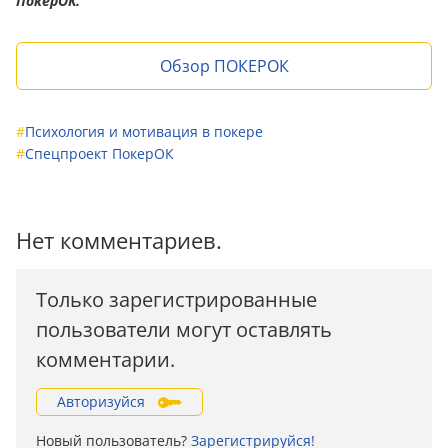
ПокерОК.
Обзор ПОКЕРОК
#
Психология и мотивация в покере
#
Спецпроект ПокерОК
Нет комментариев.
Только зарегистрированные
пользователи могут оставлять
комментарии.
Авторизуйся
Новый пользователь?
Зарегистрируйся!