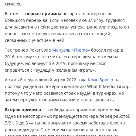
скиллов.
В этом —
первая причина
возврата в покер после
большого перерыва. Если человек любил игру, трудился
для развития в ней и достигал успеха, рано или поздно он
вновь захочет почувствовать весь спектр эмоций,
связанных с участием в ней.
Так тренер PokerCode
Мануэль «Phemo»
бросил покер в
2016, потому что не считал его хорошим занятием на
будущее, но вернулся в 2019, поскольку не смог
справиться с «зудящим желанием играть».
А самый неудачливый игрок 2022 года
Крис Брюэр
на
полгода уходил из покера в компанию What If Media Group,
потому что у него развился страх неудач в турнирах, но
затем вернулся с новыми силами и начал заносить.
Вторая причина
— свобода распоряжения временем.
Одно из неоспоримых преимуществ покера перед работой
5/2 с 9 до 5 — ты не привязан к своему работодателю по
распорядку дня. С течением времени для некоторых