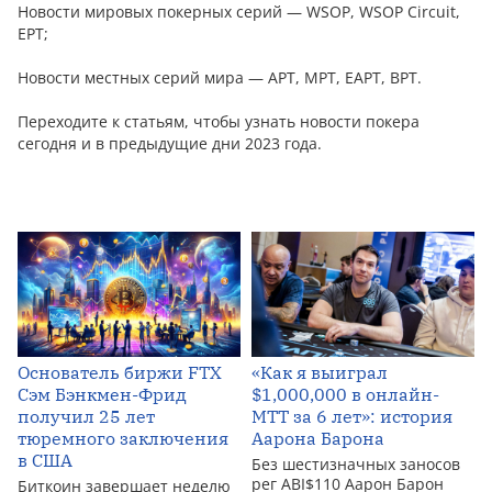
Новости мировых покерных серий — WSOP, WSOP Circuit,
EPT;
Новости местных серий мира — APT, MPT, EAPT, BPT.
Переходите к статьям, чтобы узнать новости покера
сегодня и в предыдущие дни 2023 года.
Основатель биржи FTX
«Как я выиграл
Сэм Бэнкмен-Фрид
$1,000,000 в онлайн-
получил 25 лет
МТТ за 6 лет»: история
тюремного заключения
Аарона Барона
в США
Без шестизначных заносов
рег ABI$110 Аарон Барон
Биткоин завершает неделю