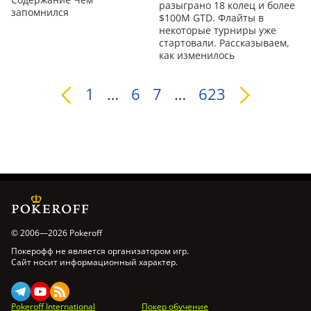
разыграно 18 колец и более
запомнился
$100M GTD. Флайты в
некоторые турниры уже
стартовали. Рассказываем,
как изменилось
1
…
6
7
…
623
© 2006—2026 Pokeroff
Покерофф не является организатором игр.
Сайт носит информационный характер.
Pokeroff International
Покер обучение