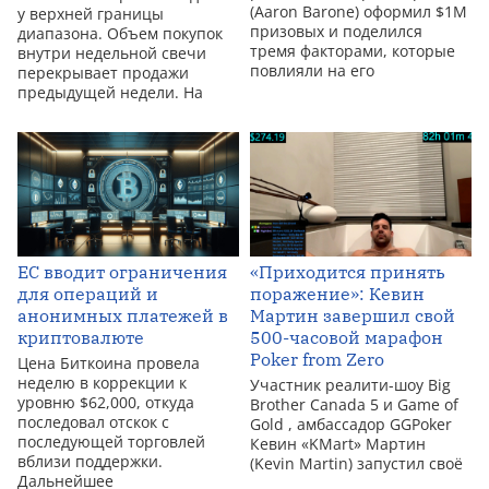
(Aaron Barone) оформил $1M
у верхней границы
призовых и поделился
диапазона. Объем покупок
тремя факторами, которые
внутри недельной свечи
повлияли на его
перекрывает продажи
предыдущей недели. На
ЕС вводит ограничения
«Приходится принять
для операций и
поражение»: Кевин
анонимных платежей в
Мартин завершил свой
криптовалюте
500-часовой марафон
Poker from Zero
Цена Биткоина провела
неделю в коррекции к
Участник реалити-шоу Big
уровню $62,000, откуда
Brother Canada 5 и Game of
последовал отскок с
Gold , амбассадор GGPoker
последующей торговлей
Кевин «KMart» Мартин
вблизи поддержки.
(Kevin Martin) запустил своё
Дальнейшее