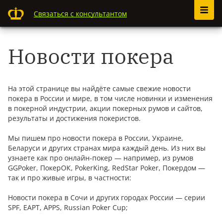
Связаться с консультантом
Новости покера
На этой странице вы найдёте самые свежие новости
покера в России и мире, в том числе новинки и изменения
в покерной индустрии, акции покерных румов и сайтов,
результаты и достижения покеристов.
Мы пишем про новости покера в России, Украине,
Беларуси и других странах мира каждый день. Из них вы
узнаете как про онлайн-покер — например, из румов
GGPoker, ПокерОК, PokerKing, RedStar Poker, Покердом —
так и про живые игры, в частности:
Новости покера в Сочи и других городах России — серии
SPF, EAPT, APPS, Russian Poker Cup;