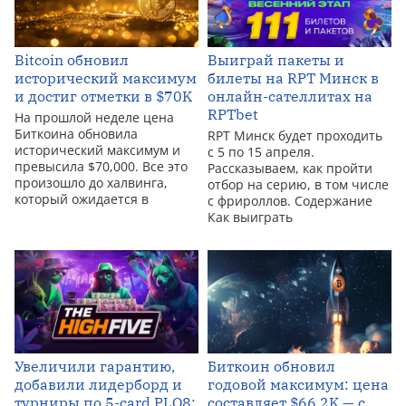
Bitcoin обновил
Выиграй пакеты и
исторический максимум
билеты на RPT Минск в
и достиг отметки в $70K
онлайн-сателлитах на
RPTbet
На прошлой неделе цена
Биткоина обновила
RPT Минск будет проходить
исторический максимум и
с 5 по 15 апреля.
превысила $70,000. Все это
Рассказываем, как пройти
произошло до халвинга,
отбор на серию, в том числе
который ожидается в
с фрироллов. Содержание
Как выиграть
Увеличили гарантию,
Биткоин обновил
добавили лидерборд и
годовой максимум: цена
турниры по 5-card PLO8:
составляет $66,2K — с