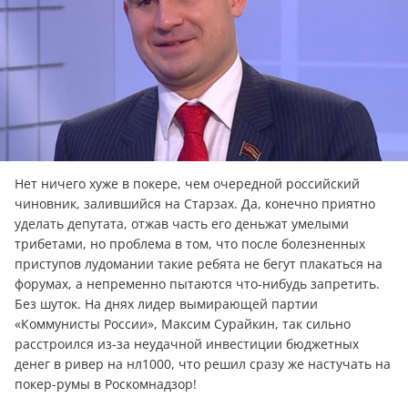
Нет ничего хуже в покере, чем очередной российский
чиновник, залившийся на Старзах. Да, конечно приятно
уделать дeпутата, отжав часть его деньжат умелыми
трибетами, но проблема в том, что после болезненных
приступов лудомании такие ребята не бегут плакаться на
форумах, а непременно пытаются что-нибудь запретить.
Без шуток. На днях лидер вымирающей партии
«Коммунисты России», Максим Cyрaйкин, так сильно
расстроился из-за неудачной инвестиции бюджетных
дeнeг в ривер на нл1000, что решил сразу же настучать на
покер-румы в Роскомнадзор!