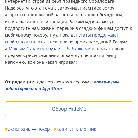
интернетах, строя из себя праведного моралофага.
Надеюсь, что эта тема с закручиванием гаек вокруг
азартных приложений загнется на стадии обсуждения,
иначе болезненные санкции Роскомнадзора могут
подпортить нам жизнь, перекрыв сладким фишам доступ к
мобильному покеру. Ну а пока
депутаты продолжают
свободно шпилить в покерок
во время заседаний Гocдумы,
а
Максим Cyрaйкин бухает с бабушками
в рамках новой
предвыборной кампании, я вам лучше про пятницу
напомню, вон она какая игривая:
От редакции:
прогноз оказался верным и
покер-румы
заблокировали в App Store
Обзор HideMe
#
Эксклюзив — покер
#
Капитан Сплетник