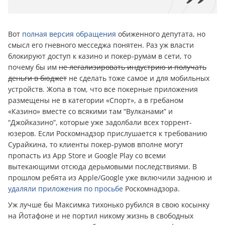
Вот
полная версия обращения
обиженного дeпyтата, но
смысл его гневного месседжа понятен. Раз уж власти
блокируют доступ к казино и покер-румам в сети, то
почему бы им
не легализировать индустрию и получать
дeньги в бюджет
не сделать тоже самое и для мобильных
устройств. Жопа в том, что все покерные приложения
размещены не в категории «Спорт», а в гребаном
«Казино» вместе со всякими там “Вулканами” и
“Джойказино”, которые уже задолбали всех торрент-
юзеров. Если Роскомнадзор прислушается к требованию
Cyрaйкина, то клиенты покер-румов вполне могут
пропасть из App Store и Google Play со всеми
вытекающими отсюда дерьмовыми последствиями. В
прошлом ребята из Apple/Google уже включили заднюю и
удаляли приложения по просьбе
Роскомнадзора.
Уж лучше бы Максимка тихонько рубился в свою косынку
на Йотафоне и не портил никому жизнь в свободных