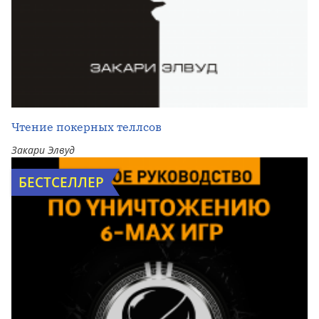
Чтение покерных теллсов
Закари Элвуд
БЕСТСЕЛЛЕР