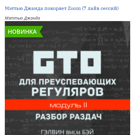
Мэттью Джанда покоряет Zoom (7 лайв сессий)
Мэттью Джанда
НОВИНКА