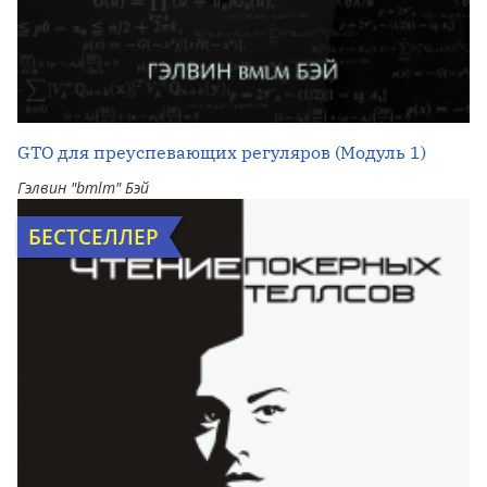
GTO для преуспевающих регуляров (Модуль 1)
Гэлвин "bmlm" Бэй
БЕСТСЕЛЛЕР