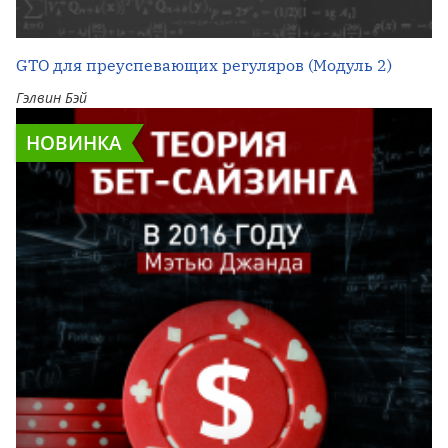
GTO для преуспевающих регуляров (Модуль 2)
Гэлвин Бэй
НОВИНКА