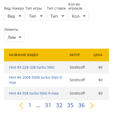
Кол-во
Вид покера
Тип игры
Тип ставок
игроков
Лимиты
НАЗВАНИЕ ВИДЕО
АВТОР
ЦЕНА
Hint #3 22$-33$ turbo SNG
Streltcoff
$0
Hint #6 200$-500$ turbo SNG 9-
Streltcoff
$0
max
Hint #4 55$ turbo SNG 9-max
Streltcoff
$0
1
…
31
32
35
36