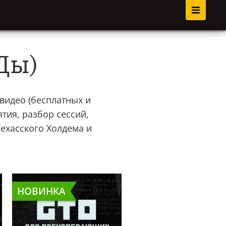
Ды)
видео (бесплатных и
тия, разбор сессий,
Техасского Холдема и
НОВИНКА