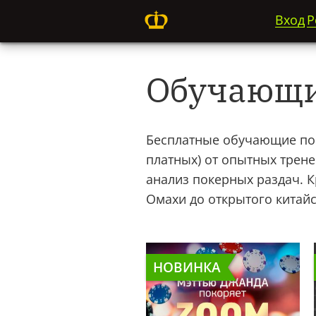
Вход
Р
Обучающи
Бесплатные обучающие пок
платных) от опытных трене
анализ покерных раздач. К
Омахи до открытого китайс
НОВИНКА