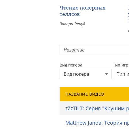
Чтение покерных
теллсов
Закари Элвуд
Вид покера
Тип иг
НАЗВАНИЕ ВИДЕО
zZzTILT: Серия "Крушим р
Matthew Janda: Теория п